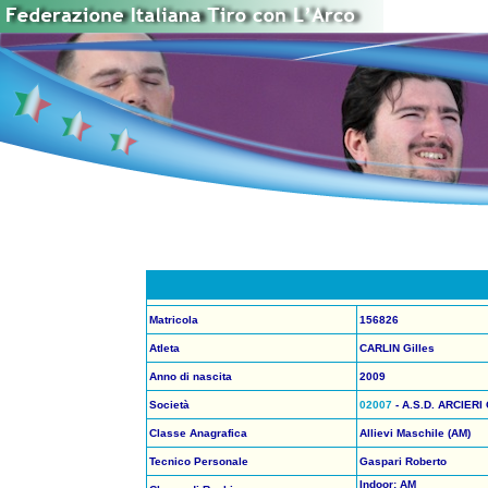
Matricola
156826
Atleta
CARLIN Gilles
Anno di nascita
2009
Società
02007
- A.S.D. ARCIER
Classe Anagrafica
Allievi Maschile (AM)
Tecnico Personale
Gaspari Roberto
Indoor: AM