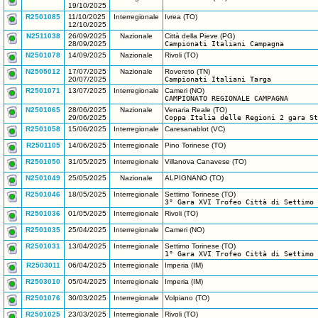
19/10/2025
R2501085
11/10/2025
Interregionale
Ivrea (TO)
12/10/2025
N2511038
26/09/2025
Nazionale
Città della Pieve (PG)
28/09/2025
Campionati Italiani Campagna
N2501078
14/09/2025
Nazionale
Rivoli (TO)
N2505012
17/07/2025
Nazionale
Rovereto (TN)
20/07/2025
Campionati Italiani Targa
R2501071
13/07/2025
Interregionale
Cameri (NO)
CAMPIONATO REGIONALE CAMPAGNA
N2501065
28/06/2025
Nazionale
Venaria Reale (TO)
29/06/2025
Coppa Italia delle Regioni 2 gara St
R2501058
15/06/2025
Interregionale
Caresanablot (VC)
R2501105
14/06/2025
Interregionale
Pino Torinese (TO)
R2501050
31/05/2025
Interregionale
Villanova Canavese (TO)
N2501049
25/05/2025
Nazionale
ALPIGNANO (TO)
R2501046
18/05/2025
Interregionale
Settimo Torinese (TO)
3° Gara XVI Trofeo Città di Settimo 
R2501036
01/05/2025
Interregionale
Rivoli (TO)
R2501035
25/04/2025
Interregionale
Cameri (NO)
R2501031
13/04/2025
Interregionale
Settimo Torinese (TO)
1° Gara XVI Trofeo Città di Settimo 
R2503011
06/04/2025
Interregionale
Imperia (IM)
R2503010
05/04/2025
Interregionale
Imperia (IM)
R2501076
30/03/2025
Interregionale
Volpiano (TO)
R2501025
23/03/2025
Interregionale
Rivoli (TO)