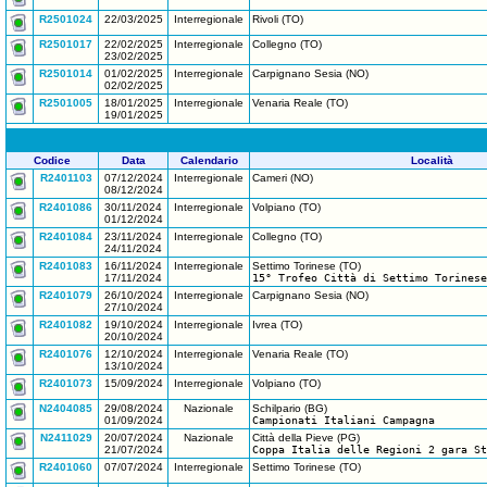
R2501024
22/03/2025
Interregionale
Rivoli (TO)
R2501017
22/02/2025
Interregionale
Collegno (TO)
23/02/2025
R2501014
01/02/2025
Interregionale
Carpignano Sesia (NO)
02/02/2025
R2501005
18/01/2025
Interregionale
Venaria Reale (TO)
19/01/2025
Codice
Data
Calendario
Località
R2401103
07/12/2024
Interregionale
Cameri (NO)
08/12/2024
R2401086
30/11/2024
Interregionale
Volpiano (TO)
01/12/2024
R2401084
23/11/2024
Interregionale
Collegno (TO)
24/11/2024
R2401083
16/11/2024
Interregionale
Settimo Torinese (TO)
17/11/2024
15° Trofeo Città di Settimo Torinese
R2401079
26/10/2024
Interregionale
Carpignano Sesia (NO)
27/10/2024
R2401082
19/10/2024
Interregionale
Ivrea (TO)
20/10/2024
R2401076
12/10/2024
Interregionale
Venaria Reale (TO)
13/10/2024
R2401073
15/09/2024
Interregionale
Volpiano (TO)
N2404085
29/08/2024
Nazionale
Schilpario (BG)
01/09/2024
Campionati Italiani Campagna
N2411029
20/07/2024
Nazionale
Città della Pieve (PG)
21/07/2024
Coppa Italia delle Regioni 2 gara St
R2401060
07/07/2024
Interregionale
Settimo Torinese (TO)