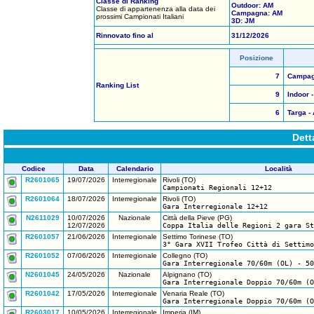
Classe di Ranking
Outdoor: AM
Classe di appartenenza alla data dei
Campagna: AM
prossimi Campionati Italiani
3D: JM
Rinnovato fino al
31/12/2026
Posizione
7
Campagna
Ranking List
9
Indoor -
6
Targa - 
Dett
Codice
Data
Calendario
Località
R2601065
19/07/2026
Interregionale
Rivoli (TO)
Campionati Regionali 12+12
R2601064
18/07/2026
Interregionale
Rivoli (TO)
Gara Interregionale 12+12
N2611029
10/07/2026
Nazionale
Città della Pieve (PG)
12/07/2026
Coppa Italia delle Regioni 2 gara St
R2601057
21/06/2026
Interregionale
Settimo Torinese (TO)
3° Gara XVII Trofeo Città di Settimo
R2601052
07/06/2026
Interregionale
Collegno (TO)
Gara Interregionale 70/60m (OL) - 50
N2601045
24/05/2026
Nazionale
Alpignano (TO)
Gara Interregionale Doppio 70/60m (O
R2601042
17/05/2026
Interregionale
Venaria Reale (TO)
Gara Interregionale Doppio 70/60m (O
R2603017
10/05/2026
Interregionale
Imperia (IM)