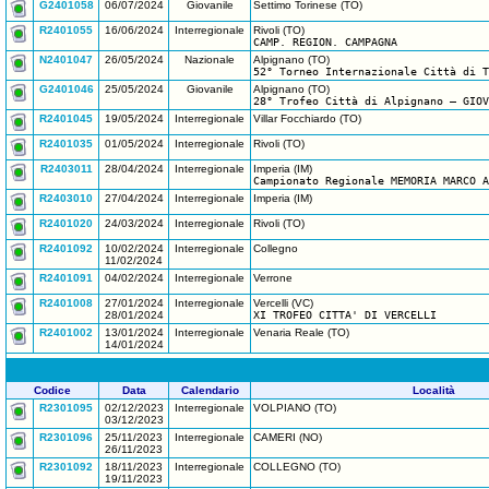
G2401058
06/07/2024
Giovanile
Settimo Torinese (TO)
R2401055
16/06/2024
Interregionale
Rivoli (TO)
CAMP. REGION. CAMPAGNA
N2401047
26/05/2024
Nazionale
Alpignano (TO)
52° Torneo Internazionale Città di T
G2401046
25/05/2024
Giovanile
Alpignano (TO)
28° Trofeo Città di Alpignano – GIOV
R2401045
19/05/2024
Interregionale
Villar Focchiardo (TO)
R2401035
01/05/2024
Interregionale
Rivoli (TO)
R2403011
28/04/2024
Interregionale
Imperia (IM)
Campionato Regionale MEMORIA MARCO A
R2403010
27/04/2024
Interregionale
Imperia (IM)
R2401020
24/03/2024
Interregionale
Rivoli (TO)
R2401092
10/02/2024
Interregionale
Collegno
11/02/2024
R2401091
04/02/2024
Interregionale
Verrone
R2401008
27/01/2024
Interregionale
Vercelli (VC)
28/01/2024
XI TROFEO CITTA' DI VERCELLI
R2401002
13/01/2024
Interregionale
Venaria Reale (TO)
14/01/2024
Codice
Data
Calendario
Località
R2301095
02/12/2023
Interregionale
VOLPIANO (TO)
03/12/2023
R2301096
25/11/2023
Interregionale
CAMERI (NO)
26/11/2023
R2301092
18/11/2023
Interregionale
COLLEGNO (TO)
19/11/2023