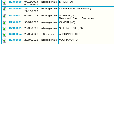
R2301089
04/11/2023
Interregionale
IVREA (TO)
05/11/2023
R2301085
21/10/2023
Interregionale
CARPIGNANO SESIA (NO)
22/10/2023
R2302001
06/08/2023
Interregionale
St. Pierre (AO)
Memorial Carlo Jordaney
R2301071
30/07/2023
Interregionale
CAMERI (NO)
R2301069
25/06/2023
Interregionale
SETTIMO T.SE (TO)
N2301054
28/05/2023
Nazionale
ALPIGNANO (TO)
R2301038
23/04/2023
Interregionale
VOLPIANO (TO)