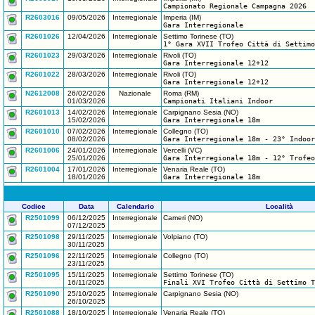
Campionato Regionale Campagna 2026
R2603016
09/05/2026
Interregionale
Imperia (IM)
Gara Interregionale
R2601026
12/04/2026
Interregionale
Settimo Torinese (TO)
1° Gara XVII Trofeo Città di Settimo
R2601023
29/03/2026
Interregionale
Rivoli (TO)
Gara Interregionale 12+12
R2601022
28/03/2026
Interregionale
Rivoli (TO)
Gara Interregionale 12+12
N2612008
26/02/2026
Nazionale
Roma (RM)
01/03/2026
Campionati Italiani Indoor
R2601013
14/02/2026
Interregionale
Carpignano Sesia (NO)
15/02/2026
Gara Interregionale 18m
R2601010
07/02/2026
Interregionale
Collegno (TO)
08/02/2026
Gara Interregionale 18m - 23° Indoor
R2601006
24/01/2026
Interregionale
Vercelli (VC)
25/01/2026
Gara Interregionale 18m - 12° Trofeo
R2601004
17/01/2026
Interregionale
Venaria Reale (TO)
18/01/2026
Gara Interregionale 18m
Codice
Data
Calendario
Località
R2501099
06/12/2025
Interregionale
Cameri (NO)
07/12/2025
R2501098
29/11/2025
Interregionale
Volpiano (TO)
30/11/2025
R2501096
22/11/2025
Interregionale
Collegno (TO)
23/11/2025
R2501095
15/11/2025
Interregionale
Settimo Torinese (TO)
16/11/2025
Finali XVI Trofeo Città di Settimo T
R2501090
25/10/2025
Interregionale
Carpignano Sesia (NO)
26/10/2025
R2501088
18/10/2025
Interregionale
Venaria Reale (TO)