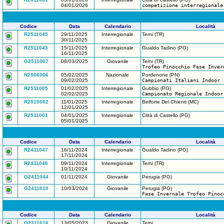
04/01/2026
competizione interregionale
Codice
Data
Calendario
Località
R2511045
29/11/2025
Interregionale
Terni (TR)
30/11/2025
R2511043
15/11/2025
Interregionale
Gualdo Tadino (PG)
16/11/2025
G2511007
08/03/2025
Giovanile
Terni (TR)
Trofeo Pinocchio Fase Inver
N2506006
05/02/2025
Nazionale
Pordenone (PN)
09/02/2025
Campionati Italiani Indoor
R2511005
01/02/2025
Interregionale
Gubbio (PG)
02/02/2025
Campionato Regionale Indoor
R2510002
11/01/2025
Interregionale
Belforte Del Chienti (MC)
12/01/2025
R2511001
04/01/2025
Interregionale
Città di Castello (PG)
05/01/2025
Codice
Data
Calendario
Località
R2411047
16/11/2024
Interregionale
Gualdo Tadino (PG)
17/11/2024
R2411046
09/11/2024
Interregionale
Terni (TR)
10/11/2024
G2411044
01/11/2024
Giovanile
Perugia (PG)
G2411010
10/03/2024
Giovanile
Perugia (PG)
Fase Invernale Trofeo Pinoc
Codice
Data
Calendario
Località
G2311016
13/05/2023
Giovanile
Terni