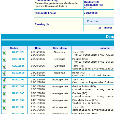
Classe di Ranking
Outdoor: RM
Classe di appartenenza alla data dei
Campagna: RM
prossimi Campionati Italiani
3D: JM
Rinnovato fino al
31/12/2026
Posizione
Ranking List
18
Indoor -
Dett
Codice
Data
Calendario
Località
N2611025
20/06/2026
Nazionale
Terni (TR)
21/06/2026
TROFEO PINOCCHIO FASE NAZIO
G2611020
23/05/2026
Giovanile
Perugia (PG)
TROFEO PINOCCHIO FASE ESTIV
G2611016
09/05/2026
Giovanile
Terni (TR)
competizione interregionale
N2612008
26/02/2026
Nazionale
Roma (RM)
01/03/2026
Campionati Italiani Indoor
R2611007
21/02/2026
Interregionale
Terni (TR)
22/02/2026
Campionato Regionale Indoor
R2611006
14/02/2026
Interregionale
Gualdo Tadino (PG)
15/02/2026
competizione interregionale
R2611005
07/02/2026
Interregionale
Gubbio (PG)
08/02/2026
competizione interregionale
R2611004
24/01/2026
Interregionale
Città della Pieve (PG)
25/01/2026
trofeo il perugino
R2611003
17/01/2026
Interregionale
Terni (TR)
18/01/2026
competizione interregionale
R2611001
03/01/2026
Interregionale
Città di Castello (PG)