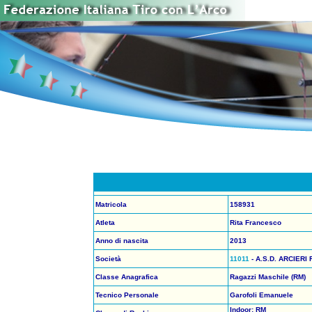
Matricola
158931
Atleta
Rita Francesco
Anno di nascita
2013
Società
11011
- A.S.D. ARCIERI
Classe Anagrafica
Ragazzi Maschile (RM)
Tecnico Personale
Garofoli Emanuele
Indoor: RM