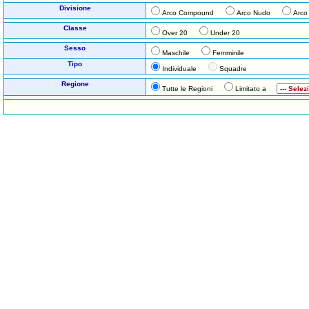
Divisione
Arco Compound
Arco Nudo
Arco
Classe
Over 20
Under 20
Sesso
Maschile
Femminile
Tipo
Individuale
Squadre
Regione
Tutte le Regioni
Limitato a