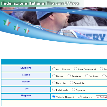
Divisione
Arco Ricurvo
Arco Compound
Ar
Classe
Master
Seniores
Juniores
Sesso
Maschile
Femminile
Tipo
Individuale
Squadre
Regione
Tutte le Regioni
Limitato a