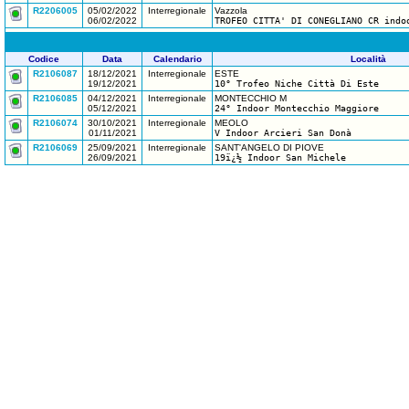
R2206005
05/02/2022
Interregionale
Vazzola
06/02/2022
TROFEO CITTA' DI CONEGLIANO CR indo
Codice
Data
Calendario
Località
R2106087
18/12/2021
Interregionale
ESTE
19/12/2021
10° Trofeo Niche Città Di Este
R2106085
04/12/2021
Interregionale
MONTECCHIO M
05/12/2021
24° Indoor Montecchio Maggiore
R2106074
30/10/2021
Interregionale
MEOLO
01/11/2021
V Indoor Arcieri San Donà
R2106069
25/09/2021
Interregionale
SANT'ANGELO DI PIOVE
26/09/2021
19ï¿½ Indoor San Michele