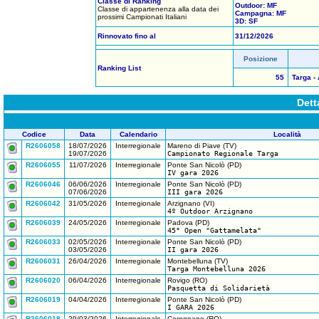
Classe di Ranking
Outdoor: MF
Classe di appartenenza alla data dei
Campagna: MF
prossimi Campionati Italiani
3D: SF
Rinnovato fino al
31/12/2026
Posizione
Ranking List
55
Targa - 
Dett
Codice
Data
Calendario
Località
R2606058
18/07/2026
Interregionale
Mareno di Piave (TV)
19/07/2026
Campionato Regionale Targa
R2606055
11/07/2026
Interregionale
Ponte San Nicolò (PD)
IV gara 2026
R2606046
06/06/2026
Interregionale
Ponte San Nicolò (PD)
07/06/2026
III gara 2026
R2606042
31/05/2026
Interregionale
Arzignano (VI)
4º Outdoor Arzignano
R2606039
24/05/2026
Interregionale
Padova (PD)
45° Open "Gattamelata"
R2606033
02/05/2026
Interregionale
Ponte San Nicolò (PD)
03/05/2026
II gara 2026
R2606031
26/04/2026
Interregionale
Montebelluna (TV)
Targa Montebelluna 2026
R2606020
06/04/2026
Interregionale
Rovigo (RO)
Pasquetta di Solidarietà
R2606019
04/04/2026
Interregionale
Ponte San Nicolò (PD)
I GARA 2026
R2606018
29/03/2026
Interregionale
Ceregnano (RO)