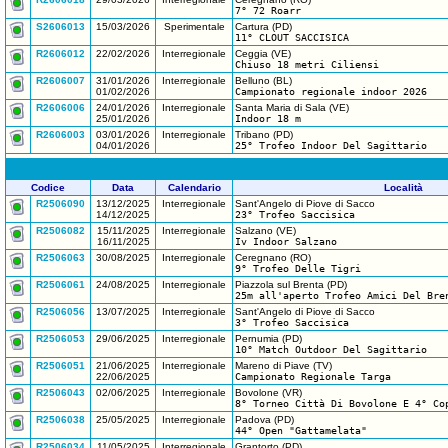
7° 72 Roarr
S2606013
15/03/2026
Sperimentale
Cartura (PD)
11° CLOUT SACCISICA
R2606012
22/02/2026
Interregionale
Ceggia (VE)
Chiuso 18 metri Ciliensi
R2606007
31/01/2026
Interregionale
Belluno (BL)
01/02/2026
Campionato regionale indoor 2026
R2606006
24/01/2026
Interregionale
Santa Maria di Sala (VE)
25/01/2026
Indoor 18 m
R2606003
03/01/2026
Interregionale
Tribano (PD)
04/01/2026
25° Trofeo Indoor Del Sagittario
Codice
Data
Calendario
Località
R2506090
13/12/2025
Interregionale
Sant'Angelo di Piove di Sacco
14/12/2025
23° Trofeo Saccisica
R2506082
15/11/2025
Interregionale
Salzano (VE)
16/11/2025
Iv Indoor Salzano
R2506063
30/08/2025
Interregionale
Ceregnano (RO)
9° Trofeo Delle Tigri
R2506061
24/08/2025
Interregionale
Piazzola sul Brenta (PD)
25m all'aperto Trofeo Amici Del Bre
R2506056
13/07/2025
Interregionale
Sant'Angelo di Piove di Sacco
3° Trofeo Saccisica
R2506053
29/06/2025
Interregionale
Pernumia (PD)
10° Match Outdoor Del Sagittario
R2506051
21/06/2025
Interregionale
Mareno di Piave (TV)
22/06/2025
Campionato Regionale Targa
R2506043
02/06/2025
Interregionale
Bovolone (VR)
8° Torneo Città Di Bovolone E 4° Co
R2506038
25/05/2025
Interregionale
Padova (PD)
44° Open "Gattamelata"
R2506034
11/05/2025
Interregionale
Grantorto (PD)