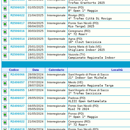
Trofeo Grantorto 2025
R2506029
01/05/2025
Interregionale
Ponso (PD)
8° Open 1° Maggio
R2506022
21/04/2025
Interregionale
Rovigo (RO)
4° Trofeo Città Di Rovigo
R2506017
05/04/2025
Interregionale
Ponte San Nicolò (PD)
06/04/2025
Rio Targa1 2025
R2506016
30/03/2025
Interregionale
Ceregnano (RO)
6° 72 Roarr
S2506014
23/03/2025
Sperimentale
Agna (PD)
10° Clout Saccisica
R2506005
25/01/2025
Interregionale
Santa Maria di Sala (VE)
26/01/2025
Stigliano Indoor 2025
R2506004
18/01/2025
Interregionale
Vazzola (TV)
19/01/2025
Campionato Regionale Indoor
Codice
Data
Calendario
Località
R2406066
28/09/2024
Interregionale
Sant'Angelo di Piove di Sacco
29/09/2024
21° Indoor San Michele
R2406057
27/07/2024
Interregionale
Meolo (VE)
28/07/2024
Campionato Regionale Targa
R2406055
14/07/2024
Interregionale
Sant'Angelo di Piove di Sacco
2° Trofeo Saccisica
R2406037
26/05/2024
Interregionale
Padova (PD)
XLIII Open Gattamelata
R2406027
04/05/2024
Interregionale
Ponte San Nicolò (PD)
05/05/2024
Rio2 70 2024
R2406025
01/05/2024
Interregionale
Ponso (PD)
7° Open 1° Maggio
R2406022
21/04/2024
Interregionale
Ceregnano (RO)
5° 72 Roarr
R2406018
06/04/2024
Interregionale
Ponte San Nicolò (PD)