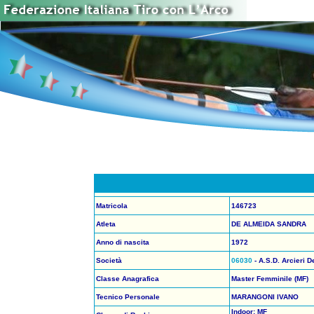
Matricola
146723
Atleta
DE ALMEIDA SANDRA
Anno di nascita
1972
Società
06030
- A.S.D. Arcieri D
Classe Anagrafica
Master Femminile (MF)
Tecnico Personale
MARANGONI IVANO
Indoor: MF