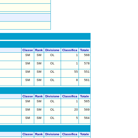
Classe
Rank
Divisione
Classifica
Totale
SM
SM
OL
1
568
SM
SM
OL
1
578
SM
SM
OL
55
551
SM
SM
OL
8
561
Classe
Rank
Divisione
Classifica
Totale
SM
SM
OL
1
565
SM
SM
OL
20
569
SM
SM
OL
5
564
Classe
Rank
Divisione
Classifica
Totale