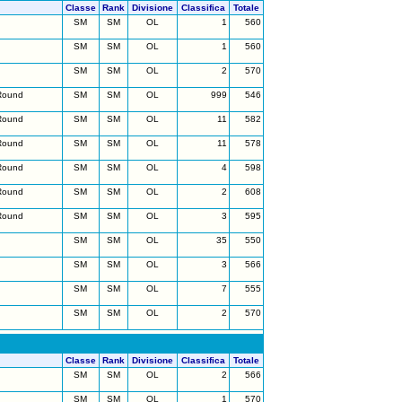
Classe
Rank
Divisione
Classifica
Totale
SM
SM
OL
1
560
SM
SM
OL
1
560
SM
SM
OL
2
570
Round
SM
SM
OL
999
546
Round
SM
SM
OL
11
582
Round
SM
SM
OL
11
578
Round
SM
SM
OL
4
598
Round
SM
SM
OL
2
608
Round
SM
SM
OL
3
595
SM
SM
OL
35
550
SM
SM
OL
3
566
SM
SM
OL
7
555
SM
SM
OL
2
570
Classe
Rank
Divisione
Classifica
Totale
SM
SM
OL
2
566
SM
SM
OL
1
570