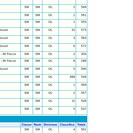
SM
SM
OL
2
568
SM
SM
OL
1
561
SM
SM
OL
1
555
Round
SM
SM
OL
32
575
Round
SM
SM
OL
3
583
Round
SM
SM
OL
6
572
- 36 Frecce
SM
SM
OL
2
304
- 36 Frecce
SM
SM
OL
8
288
Round
SM
SM
OL
5
590
SM
SM
OL
999
548
SM
SM
OL
1
569
SM
SM
OL
2
557
SM
SM
OL
11
548
SM
SM
OL
5
537
Classe
Rank
Divisione
Classifica
Totale
SM
SM
OL
4
561