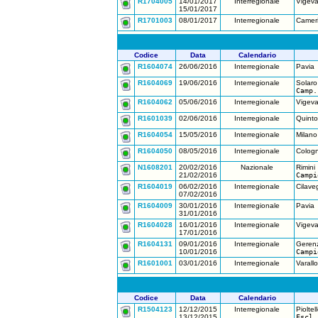
R1704005
14/01/2017
Interregionale
Vigeva
15/01/2017
R1701003
08/01/2017
Interregionale
Cameri
Codice
Data
Calendario
R1604074
26/06/2016
Interregionale
Pavia
R1604069
19/06/2016
Interregionale
Solaro
Camp.
R1604062
05/06/2016
Interregionale
Vigeva
R1601039
02/06/2016
Interregionale
Quinto
R1604054
15/05/2016
Interregionale
Milano
R1604050
08/05/2016
Interregionale
Colog
N1608201
20/02/2016
Nazionale
Rimini
21/02/2016
Campi
R1604019
06/02/2016
Interregionale
Cilave
07/02/2016
R1604009
30/01/2016
Interregionale
Pavia
31/01/2016
R1604028
16/01/2016
Interregionale
Vigeva
17/01/2016
R1604131
09/01/2016
Interregionale
Gerenz
10/01/2016
Campi
R1601001
03/01/2016
Interregionale
Varall
Codice
Data
Calendario
R1504123
12/12/2015
Interregionale
Pioltell
13/12/2015
Escl.