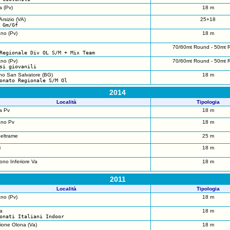
a (Pv)
18 m
rsizio (VA)
25+18
 Gm/Gf
no (Pv)
18 m
70/60mt Round - 50mt 
Regionale Div OL S/M + Mix Team
no (Pv)
70/60mt Round - 50mt 
si giovanili
o San Salvatore (BG)
18 m
onato Regionale S/M Ol
2014
Località
Tipologia
a Pv
18 m
ano Pv
18 m
eltrame
25 m
i
18 m
no Inferiore Va
18 m
2011
Località
Tipologia
no (Pv)
18 m
a
18 m
onati Italiani Indoor
lione Olona (Va)
18 m