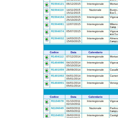
R1504121
06/12/2015
Interregionale
Mortar
N1504110
14/11/2015
Nazionale
Busto A
15/11/2015
Escl.
R1504104
24/10/2015
Interregionale
Vigeva
25/10/2015
R1504081
12/07/2015
Interregionale
Milano
Camp 
R1504074
05/07/2015
Interregionale
Vigeva
esclu
R1504032
14/03/2015
Interregionale
Almenn
15/03/2015
Campi
Codice
Data
Calendario
R1404112
07/12/2014
Interregionale
Mortar
R1404086
04/10/2014
Interregionale
Vigev
05/10/2014
R1401059
28/09/2014
Interregionale
Casalb
R1401002
04/01/2014
Interregionale
Camer
05/01/2014
R1404001
04/01/2014
Interregionale
Venego
05/01/2014
Codice
Data
Calendario
R1104078
01/10/2011
Interregionale
Vigeva
02/10/2011
N1106049
04/03/2011
Nazionale
Padov
06/03/2011
Campi
R1104022
26/02/2011
Interregionale
Castig