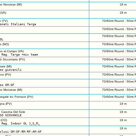
o Nonzese (MI)
18 m
 (VA)
18 m
 (TV)
70/60mt Round - 50mt 
onati Italiani Targa
70/60mt Round - 50mt 
e
70/60mt Round - 50mt 
OL
o (NO)
70/60mt Round - 50mt 
o al Campo (VA)
70/60mt Round - 50mt 
 Reg. Targa +mix team
ò Siccomario (PV)
70/60mt Round - 50mt 
ate (MI)
70/60mt Round - 50mt 
so giovanili
no (PV)
70/60mt Round - 50mt 
e
70/60mt Round - 50mt 
so GM-GF
o Monzese (MI)
70/60mt Round - 50mt 
egale loc Fornace (PV)
70/60mt Round - 50mt 
gna (PV)
18 m
e Cascina Del Sole
18 m
SO GIOVANILE
 (CO)
18 m
 Reg. Indoor OL J_S_M_
18 m
clusi GM-GF-RM-RF-AM-AF