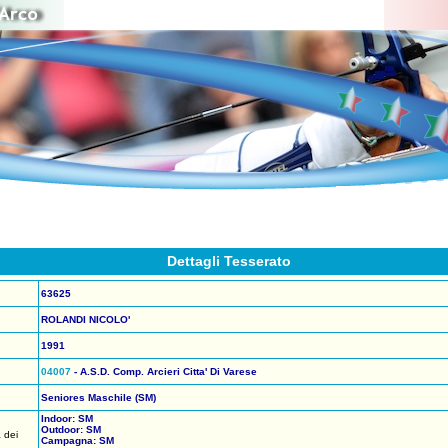
Dettagli Tesserato
63625
ROLANDI NICOLO'
1991
04007
- A.S.D. Comp. Arcieri Citta' Di Varese
Seniores Maschile (SM)
Indoor: SM
Outdoor: SM
 dei
Campagna: SM