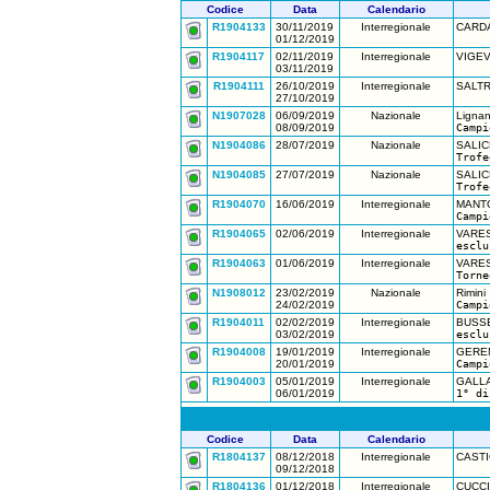
Codice
Data
Calendario
R1904133
30/11/2019
Interregionale
CARDA
01/12/2019
R1904117
02/11/2019
Interregionale
VIGEV
03/11/2019
R1904111
26/10/2019
Interregionale
SALTR
27/10/2019
N1907028
06/09/2019
Nazionale
Lignan
08/09/2019
Campi
N1904086
28/07/2019
Nazionale
SALIC
Trofe
N1904085
27/07/2019
Nazionale
SALIC
Trofe
R1904070
16/06/2019
Interregionale
MANTO
Campi
R1904065
02/06/2019
Interregionale
VARE
esclu
R1904063
01/06/2019
Interregionale
VARE
Torne
N1908012
23/02/2019
Nazionale
Rimini
24/02/2019
Campi
R1904011
02/02/2019
Interregionale
BUSSE
03/02/2019
esclu
R1904008
19/01/2019
Interregionale
GEREN
20/01/2019
Campi
R1904003
05/01/2019
Interregionale
GALLA
06/01/2019
1° di
Codice
Data
Calendario
R1804137
08/12/2018
Interregionale
CAST
09/12/2018
R1804136
01/12/2018
Interregionale
CUCCI