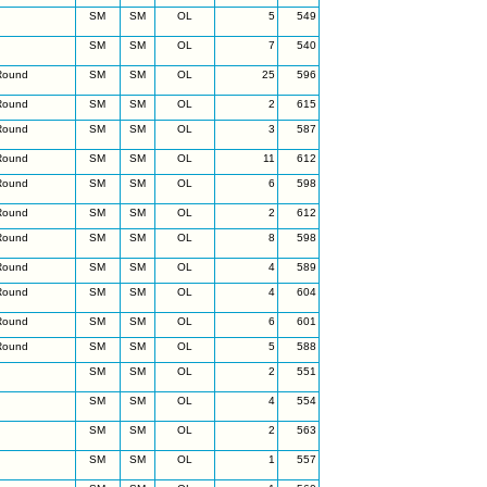
SM
SM
OL
5
549
SM
SM
OL
7
540
Round
SM
SM
OL
25
596
Round
SM
SM
OL
2
615
Round
SM
SM
OL
3
587
Round
SM
SM
OL
11
612
Round
SM
SM
OL
6
598
Round
SM
SM
OL
2
612
Round
SM
SM
OL
8
598
Round
SM
SM
OL
4
589
Round
SM
SM
OL
4
604
Round
SM
SM
OL
6
601
Round
SM
SM
OL
5
588
SM
SM
OL
2
551
SM
SM
OL
4
554
SM
SM
OL
2
563
SM
SM
OL
1
557