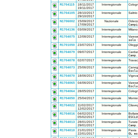
R1704115
18/11/2017
Interregionale
Cologn
19/11/2017
R1704105
28/10/2017
Interregionale
Saltrio
29/10/2017
N1706002
15/09/2017
Nazionale
Oderzo
17/09/2017
Campi
R1704136
03/09/2017
Interregionale
Milano
R1704075
12/08/2017
Interregionale
Vares
solo 
R1701050
23/07/2017
Interregionale
Oleggi
R1704079
09/07/2017
Interregionale
Cardan
Camp.
R1704078
02/07/2017
Interregionale
Travac
R1704073
25/06/2017
Interregionale
Canegr
Esclu
R1704070
18/06/2017
Interregionale
Vigeva
R1704065
04/06/2017
Interregionale
Vares
Esclu
R1704064
28/05/2017
Interregionale
Cologn
R1704050
25/04/2017
Interregionale
Montes
R1704022
11/02/2017
Interregionale
Cilave
12/02/2017
R1704016
04/02/2017
Interregionale
Bollat
05/02/2017
ESCLU
R1704013
28/01/2017
Interregionale
Turate
29/01/2017
Camp.
R1704010
21/01/2017
Interregionale
Pavia
22/01/2017
OL es