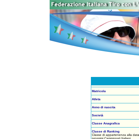
Matricola
Atleta
Anno di nascita
Società
Classe Anagrafica
Classe di Ranking
Classe di appartenenza alla data
prossimi Campionati Italiani