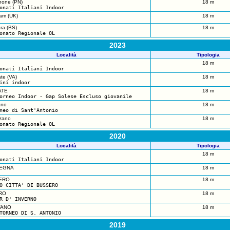
none (PN)
18 m
onati Italiani Indoor
am (UK)
18 m
ra (BS)
18 m
onato Regionale OL
2023
Località
Tipologia
18 m
onati Italiani Indoor
ate (VA)
18 m
ini indoor
ATE
18 m
orneo Indoor - Gap Solese Escluso giovanile
ano
18 m
neo di Sant'Antonio
zano
18 m
onato Regionale OL
2020
Località
Tipologia
18 m
onati Italiani Indoor
VEGNA
18 m
ERO
18 m
O CITTA' DI BUSSERO
RO
18 m
R D' INVERNO
VANO
18 m
TORNEO DI S. ANTONIO
2019