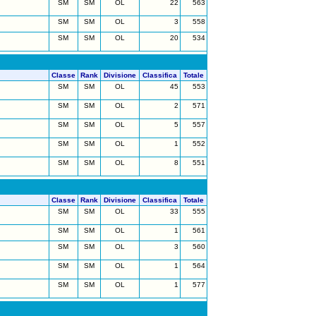
SM
SM
OL
22
563
SM
SM
OL
3
558
SM
SM
OL
20
534
Classe
Rank
Divisione
Classifica
Totale
SM
SM
OL
45
553
SM
SM
OL
2
571
SM
SM
OL
5
557
SM
SM
OL
1
552
SM
SM
OL
8
551
Classe
Rank
Divisione
Classifica
Totale
SM
SM
OL
33
555
SM
SM
OL
1
561
SM
SM
OL
3
560
SM
SM
OL
1
564
SM
SM
OL
1
577