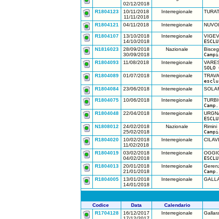
02/12/2018
R1804123
10/11/2018
Interregionale
TURAT
11/11/2018
R1804121
04/11/2018
Interregionale
NUVOL
R1804107
13/10/2018
Interregionale
VIGEV
14/10/2018
ESCLU
N1816023
28/09/2018
Nazionale
Biscegl
30/09/2018
Campi
R1804093
11/08/2018
Interregionale
VARE
SOLO 
R1804089
01/07/2018
Interregionale
TRAV
esclu
R1804084
23/06/2018
Interregionale
SOLAR
R1804075
10/06/2018
Interregionale
TURBI
Camp.
R1804048
22/04/2018
Interregionale
URGNA
ESCLU
N1808012
24/02/2018
Nazionale
Rimini
25/02/2018
Campi
R1804020
10/02/2018
Interregionale
CILAV
11/02/2018
R1804019
03/02/2018
Interregionale
OGGIO
04/02/2018
ESCLU
R1804013
20/01/2018
Interregionale
Geren
21/01/2018
Camp.
R1804005
13/01/2018
Interregionale
GALLA
14/01/2018
Codice
Data
Calendario
R1704128
16/12/2017
Interregionale
Gallar
17/12/2017