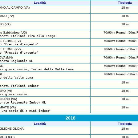
Località
Tipologia
NO AL CAMPO (VA)
18 m
ANO (PV)
18 m
IO (VA)
18 m
o Sabbiadoro (UD)
70/60mt Round - 50mt 
onati Italiani Tiro alla Targa
E TERME (PV)
70/60mt Round - 50mt 
o "Freccia d'argento"
E TERME (PV)
70/60mt Round - 50mt 
o "Freccia d'argento"
VA (MN)
70/60mt Round - 50mt 
onato Regionale OL
SE
70/60mt Round - 50mt 
si giovanissimi, Torneo della Valle Luna
SE
70/60mt Round - 50mt 
o della Valle Luna
18 m
onati Italiani Indoor
RO (MI)
18 m
si giovanissimi
ZANO (VA)
18 m
onato Regionale Indoor OL
RATE (VA)
18 m
 una serie di 5 mini indoor
2018
Località
Tipologia
IGLIONE OLONA
18 m
AGO (CO)
18 m