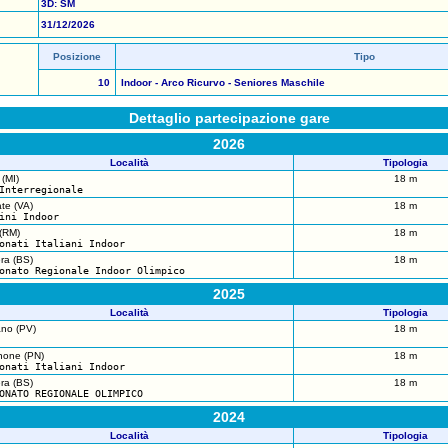
3D: SM
31/12/2026
Posizione
Tipo
10
Indoor - Arco Ricurvo - Seniores Maschile
Dettaglio partecipazione gare
2026
Località
Tipologia
 (MI)
18 m
Interregionale
ate (VA)
18 m
ini Indoor
(RM)
18 m
onati Italiani Indoor
ra (BS)
18 m
onato Regionale Indoor Olimpico
2025
Località
Tipologia
no (PV)
18 m
none (PN)
18 m
onati Italiani Indoor
ra (BS)
18 m
ONATO REGIONALE OLIMPICO
2024
Località
Tipologia