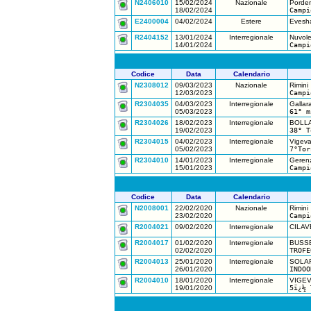
N2406010
15/02/2024
Nazionale
Porde
18/02/2024
Campi
E2400004
04/02/2024
Estere
Evesh
R2404152
13/01/2024
Interregionale
Nuvole
14/01/2024
Campi
Codice
Data
Calendario
N2308012
09/03/2023
Nazionale
Rimini
12/03/2023
Campi
R2304035
04/03/2023
Interregionale
Gallar
05/03/2023
61° m
R2304026
18/02/2023
Interregionale
BOLL
19/02/2023
38° T
R2304015
04/02/2023
Interregionale
Vigev
05/02/2023
7°Tor
R2304010
14/01/2023
Interregionale
Geren
15/01/2023
Campi
Codice
Data
Calendario
N2008001
22/02/2020
Nazionale
Rimini
23/02/2020
Campi
R2004021
09/02/2020
Interregionale
CILA
R2004017
01/02/2020
Interregionale
BUSS
02/02/2020
TROFE
R2004013
25/01/2020
Interregionale
SOLA
26/01/2020
INDOO
R2004010
18/01/2020
Interregionale
VIGE
19/01/2020
5ï¿½ 