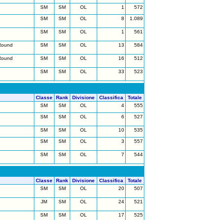
SM
SM
OL
1
572
SM
SM
OL
8
1.089
SM
SM
OL
1
561
Round
SM
SM
OL
13
584
Round
SM
SM
OL
16
512
SM
SM
OL
33
523
Classe
Rank
Divisione
Classifica
Totale
SM
SM
OL
4
555
SM
SM
OL
6
527
SM
SM
OL
10
535
SM
SM
OL
3
557
SM
SM
OL
7
544
Classe
Rank
Divisione
Classifica
Totale
SM
SM
OL
20
507
JM
SM
OL
24
521
SM
SM
OL
17
525