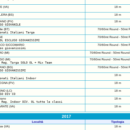
E (VA)
18 m
ERA (BS)
18 m
ANO (PV)
18 m
SO GIOVANILE
ie (BT)
70/60mt Round - 50mt 
onati Italiani Targa
SE
70/60mt Round - 50mt 
OL ESCLUSO GIOVANISSIMI
ACO SICCOMARIO
70/60mt Round - 50mt 
so giovanissimi
O (MI)
70/60mt Round - 50mt Round 
GO (MI)
70/60mt Round - 50mt Round 
 Reg. Targa SOLO OL + Mix Team
NO (BG)
70/60mt Round - 50mt 
SO GIOVANISSIMI
18 m
onati Italiani Indoor
EGNA (PV)
18 m
NO (LC)
18 m
SO DIV CO
zano
18 m
 Reg. Indoor DIV. OL tutte le classi
RATE (VA)
18 m
2017
Località
Tipologia
ate (VA)
18 m