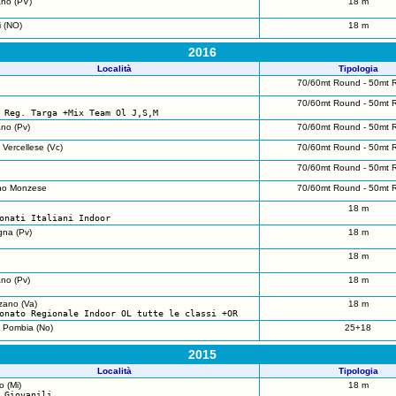
no (PV)
18 m
 (NO)
18 m
2016
Località
Tipologia
70/60mt Round - 50mt 
70/60mt Round - 50mt 
 Reg. Targa +Mix Team Ol J,S,M
no (Pv)
70/60mt Round - 50mt 
 Vercellese (Vc)
70/60mt Round - 50mt 
70/60mt Round - 50mt 
no Monzese
70/60mt Round - 50mt 
18 m
onati Italiani Indoor
gna (Pv)
18 m
18 m
no (Pv)
18 m
ano (Va)
18 m
onato Regionale Indoor OL tutte le classi +OR
o Pombia (No)
25+18
2015
Località
Tipologia
o (Mi)
18 m
 Giovanili