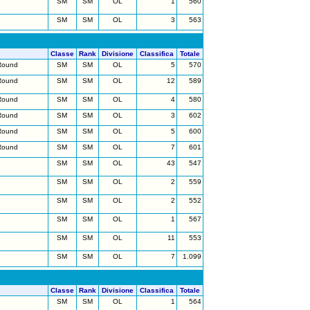
SM
SM
OL
1
560
SM
SM
OL
3
563
Classe
Rank
Divisione
Classifica
Totale
Round
SM
SM
OL
5
570
Round
SM
SM
OL
12
589
Round
SM
SM
OL
4
580
Round
SM
SM
OL
3
602
Round
SM
SM
OL
5
600
Round
SM
SM
OL
7
601
SM
SM
OL
43
547
SM
SM
OL
2
559
SM
SM
OL
2
552
SM
SM
OL
1
567
SM
SM
OL
11
553
SM
SM
OL
7
1.099
Classe
Rank
Divisione
Classifica
Totale
SM
SM
OL
1
564