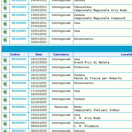
R2120014
24/04/2021
Interregionale
Sardara
R2120005
20/02/2021
Interregionale
Olienea/Uras
21/02/2021
Campionato Regionale Arco Nudo
R2120004
13/02/2021
Interregionale
Sardara
14/02/2021
Campionato Regionale Compound
R2120006
06/02/2021
Interregionale
Uras
07/02/2021
R2120003
16/01/2021
Interregionale
Uras
17/01/2021
R2120002
09/01/2021
Interregionale
Decimomannu
10/01/2021
Codice
Data
Calendario
Localit
R2020045
19/12/2020
Interregionale
Uras
20/12/2020
Grand Prix di Natale
R2020044
12/12/2020
Interregionale
Portoscuso
13/12/2020
R2020041
28/11/2020
Interregionale
Sardara
29/11/2020
Festa di Frecce per Roberto
R2020039
14/11/2020
Interregionale
Decimomannu
15/11/2020
R2020035
17/10/2020
Interregionale
Uras
18/10/2020
R2020034
10/10/2020
Interregionale
Sardara
11/10/2020
N2008001
22/02/2020
Nazionale
Rimini
23/02/2020
Campionati Italiani Indoor
R2020006
15/02/2020
Interregionale
Uras
16/02/2020
C. R. Arco Nudo
R2020007
08/02/2020
Interregionale
Arborea
09/02/2020
C. R. Olimpico
R2020007
08/02/2020
Interregionale
Arborea