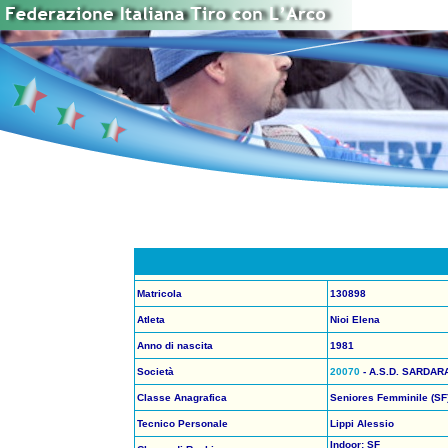
Matricola
130898
Atleta
Nioi Elena
Anno di nascita
1981
Società
20070
- A.S.D. SARDA
Classe Anagrafica
Seniores Femminile (SF
Tecnico Personale
Lippi Alessio
Indoor: SF