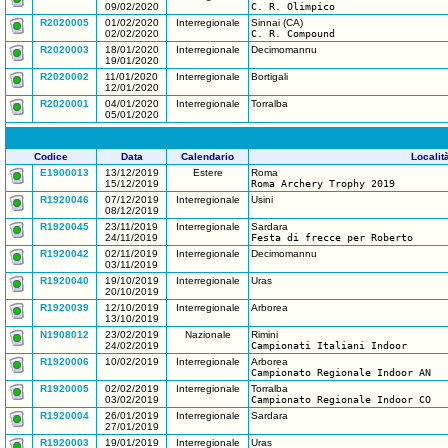
09/02/2020
C. R. Olimpico
R2020005
01/02/2020
Interregionale
Sinnai (CA)
02/02/2020
C. R. Compound
R2020003
18/01/2020
Interregionale
Decimomannu
19/01/2020
R2020002
11/01/2020
Interregionale
Bortigali
12/01/2020
R2020001
04/01/2020
Interregionale
Torralba
05/01/2020
Codice
Data
Calendario
Localit
E1900013
13/12/2019
Estere
Roma
15/12/2019
Roma Archery Trophy 2019
R1920046
07/12/2019
Interregionale
Usini
08/12/2019
R1920045
23/11/2019
Interregionale
Sardara
24/11/2019
Festa di frecce per Roberto
R1920042
02/11/2019
Interregionale
Decimomannu
03/11/2019
R1920040
19/10/2019
Interregionale
Uras
20/10/2019
R1920039
12/10/2019
Interregionale
Arborea
13/10/2019
N1908012
23/02/2019
Nazionale
Rimini
24/02/2019
Campionati Italiani Indoor
R1920006
10/02/2019
Interregionale
Arborea
Campionato Regionale Indoor AN
R1920005
02/02/2019
Interregionale
Torralba
03/02/2019
Campionato Regionale Indoor CO
R1920004
26/01/2019
Interregionale
Sardara
27/01/2019
R1920003
19/01/2019
Interregionale
Uras