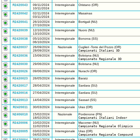
R2420043
09/11/2024
Interregionale
Oristano (OR)
10/11/2024
R2420042
02/11/2024
Interregionale
Masainas
03/11/2024
R2420041
26/10/2024
Interregionale
Bortigali (NU)
27/10/2024
R2420039
12/10/2024
Interregionale
Nuoro (NU)
13/10/2024
R2420038
05/10/2024
Interregionale
Bonorva (SS)
06/10/2024
N2420037
26/09/2024
Nazionale
Cuglieri -Torre del Pozzo (OR)
28/09/2024
Campionati Italiani 3D
R2420036
15/09/2024
Interregionale
Bolotana (NU)
Campionato Regionale 3D
R2420030
29/06/2024
Interregionale
Bolotana (NU)
R2420026
09/06/2024
Interregionale
Nurachi (OR)
R2420023
26/05/2024
Interregionale
Baratz
R2420017
28/04/2024
Interregionale
Sardara (SU)
R2420016
27/04/2024
Interregionale
Sardara (SU)
R2420013
14/04/2024
Interregionale
Sassari (SS)
R2420011
30/03/2024
Interregionale
Uras (OR)
N2406010
15/02/2024
Nazionale
Pordenone (PN)
18/02/2024
Campionati Italiani Indoor
R2420006
10/02/2024
Interregionale
Macomer (NU)
11/02/2024
Campionato Regionale Olimpico
R2420005
03/02/2024
Interregionale
Uras (OR)
04/02/2024
Campionato Regionale Compound
R2420004
28/01/2024
Interregionale
Usini (SS)