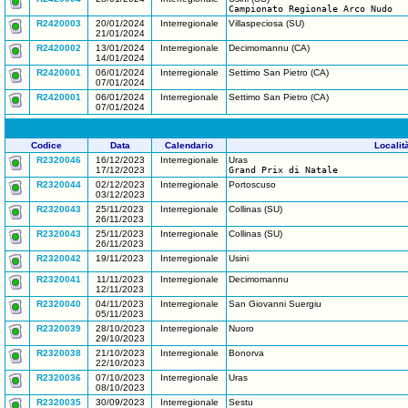
Campionato Regionale Arco Nudo
R2420003
20/01/2024
Interregionale
Villaspeciosa (SU)
21/01/2024
R2420002
13/01/2024
Interregionale
Decimomannu (CA)
14/01/2024
R2420001
06/01/2024
Interregionale
Settimo San Pietro (CA)
07/01/2024
R2420001
06/01/2024
Interregionale
Settimo San Pietro (CA)
07/01/2024
Codice
Data
Calendario
Localit
R2320046
16/12/2023
Interregionale
Uras
17/12/2023
Grand Prix di Natale
R2320044
02/12/2023
Interregionale
Portoscuso
03/12/2023
R2320043
25/11/2023
Interregionale
Collinas (SU)
26/11/2023
R2320043
25/11/2023
Interregionale
Collinas (SU)
26/11/2023
R2320042
19/11/2023
Interregionale
Usini
R2320041
11/11/2023
Interregionale
Decimomannu
12/11/2023
R2320040
04/11/2023
Interregionale
San Giovanni Suergiu
05/11/2023
R2320039
28/10/2023
Interregionale
Nuoro
29/10/2023
R2320038
21/10/2023
Interregionale
Bonorva
22/10/2023
R2320036
07/10/2023
Interregionale
Uras
08/10/2023
R2320035
30/09/2023
Interregionale
Sestu