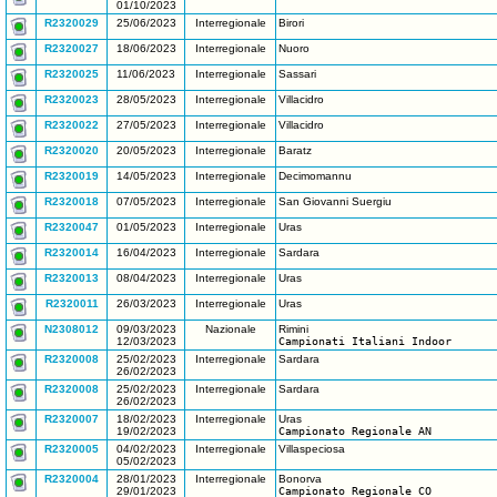
01/10/2023
R2320029
25/06/2023
Interregionale
Birori
R2320027
18/06/2023
Interregionale
Nuoro
R2320025
11/06/2023
Interregionale
Sassari
R2320023
28/05/2023
Interregionale
Villacidro
R2320022
27/05/2023
Interregionale
Villacidro
R2320020
20/05/2023
Interregionale
Baratz
R2320019
14/05/2023
Interregionale
Decimomannu
R2320018
07/05/2023
Interregionale
San Giovanni Suergiu
R2320047
01/05/2023
Interregionale
Uras
R2320014
16/04/2023
Interregionale
Sardara
R2320013
08/04/2023
Interregionale
Uras
R2320011
26/03/2023
Interregionale
Uras
N2308012
09/03/2023
Nazionale
Rimini
12/03/2023
Campionati Italiani Indoor
R2320008
25/02/2023
Interregionale
Sardara
26/02/2023
R2320008
25/02/2023
Interregionale
Sardara
26/02/2023
R2320007
18/02/2023
Interregionale
Uras
19/02/2023
Campionato Regionale AN
R2320005
04/02/2023
Interregionale
Villaspeciosa
05/02/2023
R2320004
28/01/2023
Interregionale
Bonorva
29/01/2023
Campionato Regionale CO