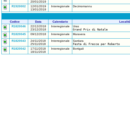
20/01/2019
R1920002
12/01/2019
Interregionale
Decimomannu
13/01/2019
Codice
Data
Calendario
Localit
R1820046
22/12/2018
Interregionale
Uras
23/12/2018
Grand Prix di Natale
R1820045
09/12/2018
Interregionale
Muravera
R1820043
24/11/2018
Interregionale
Sardara
25/11/2018
Festa di Frecce per Roberto
R1820042
17/11/2018
Interregionale
Bortigali
18/11/2018