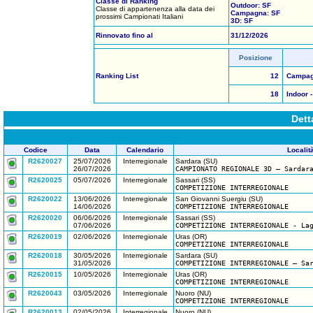
Classe di Ranking
Outdoor: SF
Classe di appartenenza alla data dei
Campagna: SF
prossimi Campionati Italiani
3D: SF
Rinnovato fino al
31/12/2026
Posizione
Ranking List
12
Campagn
18
Indoor -
Dett
Codice
Data
Calendario
Localit
R2620027
25/07/2026
Interregionale
Sardara (SU)
26/07/2026
CAMPIONATO REGIONALE 3D – Sardar
R2620025
05/07/2026
Interregionale
Sassari (SS)
COMPETIZIONE INTERREGIONALE
R2620022
13/06/2026
Interregionale
San Giovanni Suergiu (SU)
14/06/2026
COMPETIZIONE INTERREGIONALE
R2620020
06/06/2026
Interregionale
Sassari (SS)
07/06/2026
COMPETIZIONE INTERREGIONALE - La
R2620019
02/06/2026
Interregionale
Uras (OR)
COMPETIZIONE INTERREGIONALE
R2620018
30/05/2026
Interregionale
Sardara (SU)
31/05/2026
COMPETIZIONE INTERREGIONALE – Sa
R2620015
10/05/2026
Interregionale
Uras (OR)
COMPETIZIONE INTERREGIONALE
R2620043
03/05/2026
Interregionale
Nuoro (NU)
COMPETIZIONE INTERREGIONALE
R2620013
02/05/2026
Interregionale
Nuoro (NU)