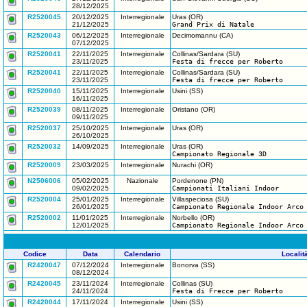
28/12/2025
R2520045
20/12/2025
Interregionale
Uras (OR)
21/12/2025
Grand Prix di Natale
R2520043
06/12/2025
Interregionale
Decimomannu (CA)
07/12/2025
R2520041
22/11/2025
Interregionale
Collinas/Sardara (SU)
23/11/2025
Festa di frecce per Roberto
R2520041
22/11/2025
Interregionale
Collinas/Sardara (SU)
23/11/2025
Festa di frecce per Roberto
R2520040
15/11/2025
Interregionale
Usini (SS)
16/11/2025
R2520039
08/11/2025
Interregionale
Oristano (OR)
09/11/2025
R2520037
25/10/2025
Interregionale
Uras (OR)
26/10/2025
R2520032
14/09/2025
Interregionale
Uras (OR)
Campionato Regionale 3D
R2520009
23/03/2025
Interregionale
Nurachi (OR)
N2506006
05/02/2025
Nazionale
Pordenone (PN)
09/02/2025
Campionati Italiani Indoor
R2520004
25/01/2025
Interregionale
Villaspeciosa (SU)
26/01/2025
Campionato Regionale Indoor Arco
R2520002
11/01/2025
Interregionale
Norbello (OR)
12/01/2025
Campionato Regionale Indoor Arco
Codice
Data
Calendario
Localit
R2420047
07/12/2024
Interregionale
Bonorva (SS)
08/12/2024
R2420045
23/11/2024
Interregionale
Collinas (SU)
24/11/2024
Festa di Frecce per Roberto
R2420044
17/11/2024
Interregionale
Usini (SS)