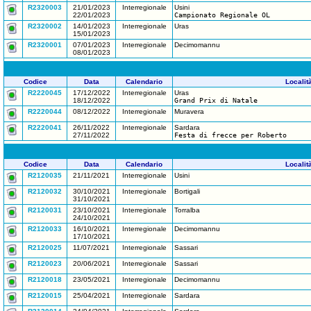
R2320003
21/01/2023
Interregionale
Usini
22/01/2023
Campionato Regionale OL
R2320002
14/01/2023
Interregionale
Uras
15/01/2023
R2320001
07/01/2023
Interregionale
Decimomannu
08/01/2023
Codice
Data
Calendario
Localit
R2220045
17/12/2022
Interregionale
Uras
18/12/2022
Grand Prix di Natale
R2220044
08/12/2022
Interregionale
Muravera
R2220041
26/11/2022
Interregionale
Sardara
27/11/2022
Festa di frecce per Roberto
Codice
Data
Calendario
Localit
R2120035
21/11/2021
Interregionale
Usini
R2120032
30/10/2021
Interregionale
Bortigali
31/10/2021
R2120031
23/10/2021
Interregionale
Torralba
24/10/2021
R2120033
16/10/2021
Interregionale
Decimomannu
17/10/2021
R2120025
11/07/2021
Interregionale
Sassari
R2120023
20/06/2021
Interregionale
Sassari
R2120018
23/05/2021
Interregionale
Decimomannu
R2120015
25/04/2021
Interregionale
Sardara