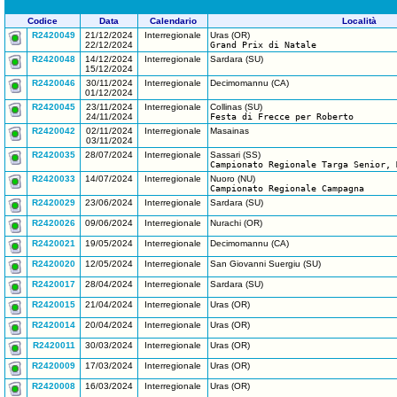
Codice
Data
Calendario
Località
R2420049
21/12/2024
Interregionale
Uras (OR)
22/12/2024
Grand Prix di Natale
R2420048
14/12/2024
Interregionale
Sardara (SU)
15/12/2024
R2420046
30/11/2024
Interregionale
Decimomannu (CA)
01/12/2024
R2420045
23/11/2024
Interregionale
Collinas (SU)
24/11/2024
Festa di Frecce per Roberto
R2420042
02/11/2024
Interregionale
Masainas
03/11/2024
R2420035
28/07/2024
Interregionale
Sassari (SS)
Campionato Regionale Targa Senior, 
R2420033
14/07/2024
Interregionale
Nuoro (NU)
Campionato Regionale Campagna
R2420029
23/06/2024
Interregionale
Sardara (SU)
R2420026
09/06/2024
Interregionale
Nurachi (OR)
R2420021
19/05/2024
Interregionale
Decimomannu (CA)
R2420020
12/05/2024
Interregionale
San Giovanni Suergiu (SU)
R2420017
28/04/2024
Interregionale
Sardara (SU)
R2420015
21/04/2024
Interregionale
Uras (OR)
R2420014
20/04/2024
Interregionale
Uras (OR)
R2420011
30/03/2024
Interregionale
Uras (OR)
R2420009
17/03/2024
Interregionale
Uras (OR)
R2420008
16/03/2024
Interregionale
Uras (OR)