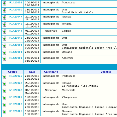
R1420051
20/12/2014
Interregionale
Portoscuso
21/12/2014
R1420050
13/12/2014
Interregionale
Uras
14/12/2014
Grand Prix di Natale
R1420047
22/11/2014
Interregionale
Iglesias
23/11/2014
R1420046
15/11/2014
Interregionale
Torralba
16/11/2014
N1420044
01/11/2014
Nazionale
Cagliari
02/11/2014
R1420043
25/10/2014
Interregionale
Uras
26/10/2014
R1420005
08/02/2014
Interregionale
Uras
09/02/2014
Campionato Regionale Indoor Arco Ol
R1420004
26/01/2014
Interregionale
Oristano
R1420001
05/01/2014
Interregionale
Assemini
06/01/2014
Codice
Data
Calendario
Località
R1320036
21/12/2013
Interregionale
Portoscuso
22/12/2013
R1320032
23/11/2013
Interregionale
Iglesias
24/11/2013
12 Memorial Aldo Atzori
N1320037
01/11/2013
Nazionale
Monserrato
02/11/2013
R1320029
19/10/2013
Interregionale
Villaspeciosa
20/10/2013
R1320007
26/01/2013
Interregionale
Uras
27/01/2013
Campionato Regionale Indoor Olimpic
R1320005
12/01/2013
Interregionale
Oristano
13/01/2013
Campionato Regionale Indoor Arco Nu