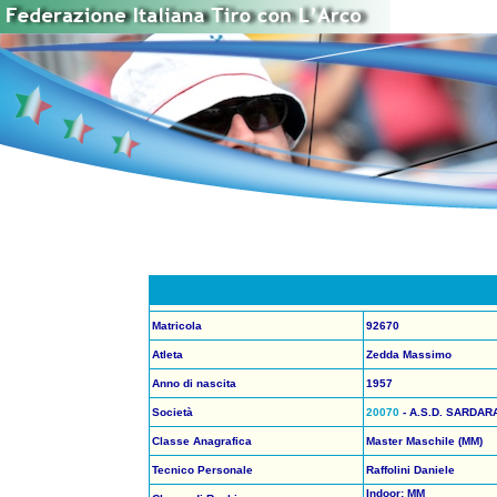
Matricola
92670
Atleta
Zedda Massimo
Anno di nascita
1957
Società
20070
- A.S.D. SARDA
Classe Anagrafica
Master Maschile (MM)
Tecnico Personale
Raffolini Daniele
Indoor: MM