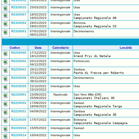
R2320011
26/03/2023
Interregionale
Uras
R2320010
25/03/2023
Interregionale
Uras
R2320007
18/02/2023
Interregionale
Uras
19/02/2023
Campionato Regionale AN
R2320004
28/01/2023
Interregionale
Bonorva
29/01/2023
Campionato Regionale CO
R2320001
07/01/2023
Interregionale
Decimomannu
08/01/2023
Codice
Data
Calendario
Località
R2220045
17/12/2022
Interregionale
Uras
18/12/2022
Grand Prix di Natale
R2220042
03/12/2022
Interregionale
Portoscuso
04/12/2022
R2220041
26/11/2022
Interregionale
Sardara
27/11/2022
Festa di frecce per Roberto
R2220038
05/11/2022
Interregionale
Decimomannu
06/11/2022
R2220035
22/10/2022
Interregionale
Uras
23/10/2022
N2220001
23/09/2022
Nazionale
San Vero Milis (OR)
25/09/2022
Campionati Italiani 3D
R2220033
17/09/2022
Interregionale
Sassari
18/09/2022
Campionato Regionale Targa
R2220031
04/09/2022
Interregionale
Sardara
Campionato Regionale 3D
R2220030
17/07/2022
Interregionale
Bolotana
Campionato Regionale Campagna
R2220018
15/05/2022
Interregionale
Sassari
R2220014
16/04/2022
Interregionale
Uras