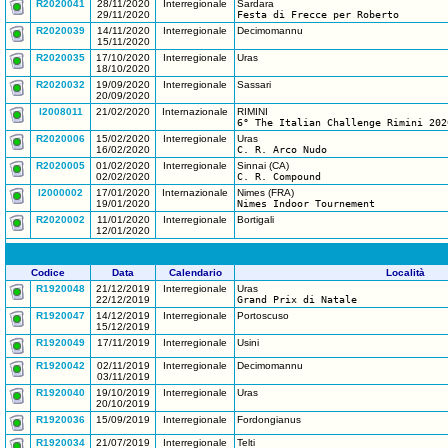
R2020041
28/11/2020
Interregionale
Sardara
29/11/2020
Festa di Frecce per Roberto
R2020039
14/11/2020
Interregionale
Decimomannu
15/11/2020
R2020035
17/10/2020
Interregionale
Uras
18/10/2020
R2020032
19/09/2020
Interregionale
Sassari
20/09/2020
I2008011
21/02/2020
Internazionale
RIMINI
6° The Italian Challenge Rimini 202
R2020006
15/02/2020
Interregionale
Uras
16/02/2020
C. R. Arco Nudo
R2020005
01/02/2020
Interregionale
Sinnai (CA)
02/02/2020
C. R. Compound
I2000002
17/01/2020
Internazionale
Nimes (FRA)
19/01/2020
Nimes Indoor Tournement
R2020002
11/01/2020
Interregionale
Bortigali
12/01/2020
Codice
Data
Calendario
Località
R1920048
21/12/2019
Interregionale
Uras
22/12/2019
Grand Prix di Natale
R1920047
14/12/2019
Interregionale
Portoscuso
15/12/2019
R1920049
17/11/2019
Interregionale
Usini
R1920042
02/11/2019
Interregionale
Decimomannu
03/11/2019
R1920040
19/10/2019
Interregionale
Uras
20/10/2019
R1920036
15/09/2019
Interregionale
Fordongianus
R1920034
21/07/2019
Interregionale
Telti