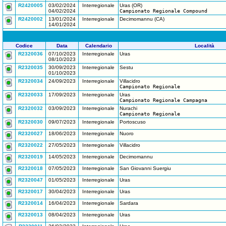
R2420005
03/02/2024
Interregionale
Uras (OR)
04/02/2024
Campionato Regionale Compound
R2420002
13/01/2024
Interregionale
Decimomannu (CA)
14/01/2024
Codice
Data
Calendario
Località
R2320036
07/10/2023
Interregionale
Uras
08/10/2023
R2320035
30/09/2023
Interregionale
Sestu
01/10/2023
R2320034
24/09/2023
Interregionale
Villacidro
Campionato Regionale
R2320033
17/09/2023
Interregionale
Uras
Campionato Regionale Campagna
R2320032
03/09/2023
Interregionale
Nurachi
Campionato Regionale
R2320030
09/07/2023
Interregionale
Portoscuso
R2320027
18/06/2023
Interregionale
Nuoro
R2320022
27/05/2023
Interregionale
Villacidro
R2320019
14/05/2023
Interregionale
Decimomannu
R2320018
07/05/2023
Interregionale
San Giovanni Suergiu
R2320047
01/05/2023
Interregionale
Uras
R2320017
30/04/2023
Interregionale
Uras
R2320014
16/04/2023
Interregionale
Sardara
R2320013
08/04/2023
Interregionale
Uras