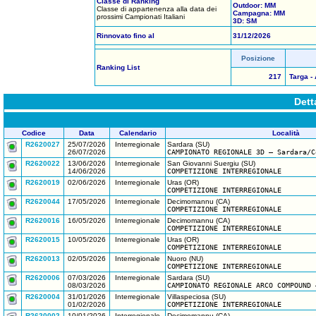
Classe di Ranking
Outdoor: MM
Classe di appartenenza alla data dei
Campagna: MM
prossimi Campionati Italiani
3D: SM
Rinnovato fino al
31/12/2026
Posizione
Ranking List
217
Targa -
Dett
Codice
Data
Calendario
Località
R2620027
25/07/2026
Interregionale
Sardara (SU)
26/07/2026
CAMPIONATO REGIONALE 3D – Sardara/C
R2620022
13/06/2026
Interregionale
San Giovanni Suergiu (SU)
14/06/2026
COMPETIZIONE INTERREGIONALE
R2620019
02/06/2026
Interregionale
Uras (OR)
COMPETIZIONE INTERREGIONALE
R2620044
17/05/2026
Interregionale
Decimomannu (CA)
COMPETIZIONE INTERREGIONALE
R2620016
16/05/2026
Interregionale
Decimomannu (CA)
COMPETIZIONE INTERREGIONALE
R2620015
10/05/2026
Interregionale
Uras (OR)
COMPETIZIONE INTERREGIONALE
R2620013
02/05/2026
Interregionale
Nuoro (NU)
COMPETIZIONE INTERREGIONALE
R2620006
07/03/2026
Interregionale
Sardara (SU)
08/03/2026
CAMPIONATO REGIONALE ARCO COMPOUND 
R2620004
31/01/2026
Interregionale
Villaspeciosa (SU)
01/02/2026
COMPETIZIONE INTERREGIONALE
R2620002
10/01/2026
Interregionale
Decimomannu (CA)