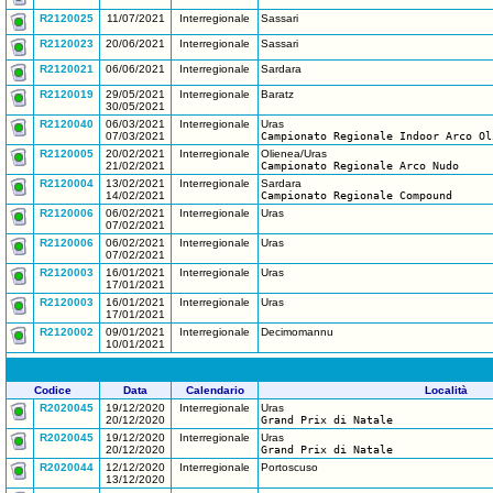
R2120025
11/07/2021
Interregionale
Sassari
R2120023
20/06/2021
Interregionale
Sassari
R2120021
06/06/2021
Interregionale
Sardara
R2120019
29/05/2021
Interregionale
Baratz
30/05/2021
R2120040
06/03/2021
Interregionale
Uras
07/03/2021
Campionato Regionale Indoor Arco Ol
R2120005
20/02/2021
Interregionale
Olienea/Uras
21/02/2021
Campionato Regionale Arco Nudo
R2120004
13/02/2021
Interregionale
Sardara
14/02/2021
Campionato Regionale Compound
R2120006
06/02/2021
Interregionale
Uras
07/02/2021
R2120006
06/02/2021
Interregionale
Uras
07/02/2021
R2120003
16/01/2021
Interregionale
Uras
17/01/2021
R2120003
16/01/2021
Interregionale
Uras
17/01/2021
R2120002
09/01/2021
Interregionale
Decimomannu
10/01/2021
Codice
Data
Calendario
Località
R2020045
19/12/2020
Interregionale
Uras
20/12/2020
Grand Prix di Natale
R2020045
19/12/2020
Interregionale
Uras
20/12/2020
Grand Prix di Natale
R2020044
12/12/2020
Interregionale
Portoscuso
13/12/2020