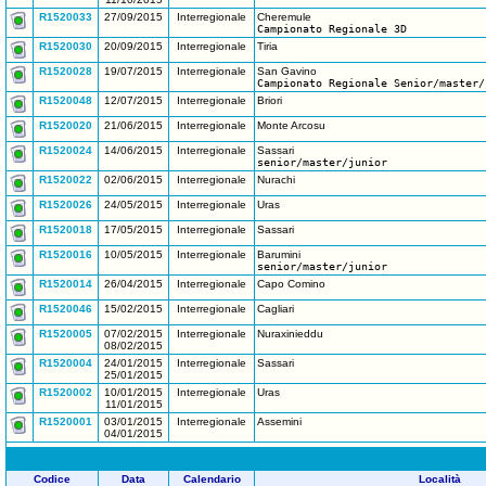
R1520033
27/09/2015
Interregionale
Cheremule
Campionato Regionale 3D
R1520030
20/09/2015
Interregionale
Tiria
R1520028
19/07/2015
Interregionale
San Gavino
Campionato Regionale Senior/master/
R1520048
12/07/2015
Interregionale
Briori
R1520020
21/06/2015
Interregionale
Monte Arcosu
R1520024
14/06/2015
Interregionale
Sassari
senior/master/junior
R1520022
02/06/2015
Interregionale
Nurachi
R1520026
24/05/2015
Interregionale
Uras
R1520018
17/05/2015
Interregionale
Sassari
R1520016
10/05/2015
Interregionale
Barumini
senior/master/junior
R1520014
26/04/2015
Interregionale
Capo Comino
R1520046
15/02/2015
Interregionale
Cagliari
R1520005
07/02/2015
Interregionale
Nuraxinieddu
08/02/2015
R1520004
24/01/2015
Interregionale
Sassari
25/01/2015
R1520002
10/01/2015
Interregionale
Uras
11/01/2015
R1520001
03/01/2015
Interregionale
Assemini
04/01/2015
Codice
Data
Calendario
Località