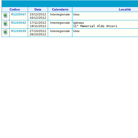
Codice
Data
Calendario
Località
R1220047
15/12/2012
Interregionale
Uras
16/12/2012
R1220042
17/11/2012
Interregionale
Iglesias
18/11/2012
11° Memorial Aldo Atzori
R1220039
27/10/2012
Interregionale
Uras
28/10/2012