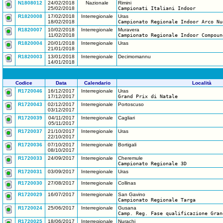
N1808012
24/02/2018
Nazionale
Rimini
25/02/2018
Campionati Italiani Indoor
R1820008
17/02/2018
Interregionale
Uras
18/02/2018
Campionato Regionale Indoor Arco Nu
R1820007
10/02/2018
Interregionale
Muravera
11/02/2018
Campionato Regionale Indoor Compoun
R1820004
20/01/2018
Interregionale
Uras
21/01/2018
R1820003
13/01/2018
Interregionale
Decimomannu
14/01/2018
Codice
Data
Calendario
Località
R1720046
16/12/2017
Interregionale
Uras
17/12/2017
Grand Prix di Natale
R1720043
02/12/2017
Interregionale
Portoscuso
03/12/2017
R1720039
04/11/2017
Interregionale
Cagliari
05/11/2017
R1720037
21/10/2017
Interregionale
Uras
22/10/2017
R1720036
07/10/2017
Interregionale
Bortigali
08/10/2017
R1720033
24/09/2017
Interregionale
Cheremule
Campionato Regionale 3D
R1720031
03/09/2017
Interregionale
Uras
R1720030
27/08/2017
Interregionale
Collinas
R1720029
16/07/2017
Interregionale
San Gavino
Campionato Regionale Targa
R1720024
25/06/2017
Interregionale
Gusana
Camp. Reg. Fase qualificazione Gran
R1720025
18/06/2017
Interregionale
Nurachi