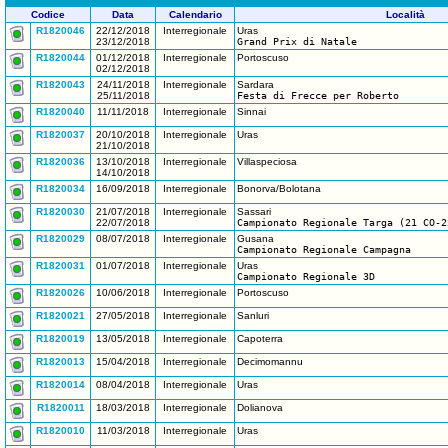
Codice
Data
Calendario
Località
R1820046
22/12/2018
Interregionale
Uras
23/12/2018
Grand Prix di Natale
R1820044
01/12/2018
Interregionale
Portoscuso
02/12/2018
R1820043
24/11/2018
Interregionale
Sardara
25/11/2018
Festa di Frecce per Roberto
R1820040
11/11/2018
Interregionale
Sinnai
R1820037
20/10/2018
Interregionale
Uras
21/10/2018
R1820036
13/10/2018
Interregionale
Villaspeciosa
14/10/2018
R1820034
16/09/2018
Interregionale
Bonorva/Bolotana
R1820030
21/07/2018
Interregionale
Sassari
22/07/2018
Campionato Regionale Targa (21 CO-2
R1820029
08/07/2018
Interregionale
Gusana
Campionato Regionale Campagna
R1820031
01/07/2018
Interregionale
Uras
Campionato Regionale 3D
R1820026
10/06/2018
Interregionale
Portoscuso
R1820021
27/05/2018
Interregionale
Sanluri
R1820019
13/05/2018
Interregionale
Capoterra
R1820013
15/04/2018
Interregionale
Decimomannu
R1820014
08/04/2018
Interregionale
Uras
R1820011
18/03/2018
Interregionale
Dolianova
R1820010
11/03/2018
Interregionale
Uras