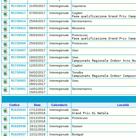
R1720019
21/05/2017
Interregionale
Capoterra
R1720017
07/05/2017
Interregionale
Cagliari
Fase qualificazione Grand Prix Camp
R1720014
25/04/2017
Interregionale
Decimomannu
R1720012
09/04/2017
Interregionale
Muravera
R1720010
26/03/2017
Interregionale
Portoscuso
Fase qualificazione Grand Prix Camp
R1720009
25/03/2017
Interregionale
Portoscuso
R1720007
12/03/2017
Interregionale
Uras
R1720005
18/02/2017
Interregionale
Uras
19/02/2017
Campionato Regionale Indoor Arco Nu
R1720004
12/02/2017
Interregionale
Cagliari
R1720002
04/02/2017
Interregionale
Torralba
05/02/2017
Campionato Regionale Indoor Compoun
R1720003
28/01/2017
Interregionale
Uras
29/01/2017
R1720001
14/01/2017
Interregionale
Decimomannu
15/01/2017
Codice
Data
Calendario
Località
R1620042
17/12/2016
Interregionale
Uras
18/12/2016
Grand Prix Di Natale
R1620041
10/12/2016
Interregionale
Portoscuso
11/12/2016
R1620038
19/11/2016
Interregionale
Sassari
20/11/2016
R1620037
12/11/2016
Interregionale
Bortigali