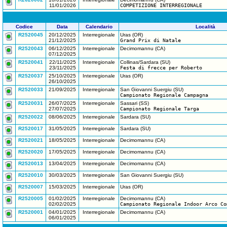
11/01/2026
COMPETIZIONE INTERREGIONALE
Codice
Data
Calendario
Località
R2520045
20/12/2025
Interregionale
Uras (OR)
21/12/2025
Grand Prix di Natale
R2520043
06/12/2025
Interregionale
Decimomannu (CA)
07/12/2025
R2520041
22/11/2025
Interregionale
Collinas/Sardara (SU)
23/11/2025
Festa di frecce per Roberto
R2520037
25/10/2025
Interregionale
Uras (OR)
26/10/2025
R2520033
21/09/2025
Interregionale
San Giovanni Suergiu (SU)
Campionato Regionale Campagna
R2520031
26/07/2025
Interregionale
Sassari (SS)
27/07/2025
Campionato Regionale Targa
R2520022
08/06/2025
Interregionale
Sardara (SU)
R2520017
31/05/2025
Interregionale
Sardara (SU)
R2520021
18/05/2025
Interregionale
Decimomannu (CA)
R2520020
17/05/2025
Interregionale
Decimomannu (CA)
R2520013
13/04/2025
Interregionale
Decimomannu (CA)
R2520010
30/03/2025
Interregionale
San Giovanni Suergiu (SU)
R2520007
15/03/2025
Interregionale
Uras (OR)
R2520005
01/02/2025
Interregionale
Decimomannu (CA)
02/02/2025
Campionato Regionale Indoor Arco Co
R2520001
04/01/2025
Interregionale
Decimomannu (CA)
06/01/2025