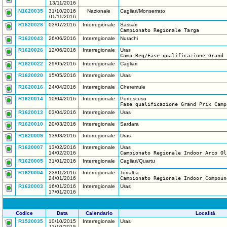
13/11/2016
N1620035
31/10/2016
Nazionale
Cagliari/Monserrato
01/11/2016
R1620028
03/07/2016
Interregionale
Sassari
Campionato Regionale Targa
R1620043
26/06/2016
Interregionale
Nurachi
R1620026
12/06/2016
Interregionale
Uras
Camp Reg/Fase qualificazione Grand 
R1620022
29/05/2016
Interregionale
Cagliari
R1620020
15/05/2016
Interregionale
Uras
R1620016
24/04/2016
Interregionale
Cheremule
R1620014
10/04/2016
Interregionale
Portoscuso
Fase qualificazione Grand Prix Camp
R1620013
03/04/2016
Interregionale
Uras
R1620010
20/03/2016
Interregionale
Sardara
R1620009
13/03/2016
Interregionale
Uras
R1620007
13/02/2016
Interregionale
Uras
14/02/2016
Campionato Regionale Indoor Arco Ol
R1620005
31/01/2016
Interregionale
Cagliari/Quartu
R1620004
23/01/2016
Interregionale
Torralba
24/01/2016
Campionato Regionale Indoor Compoun
R1620003
16/01/2016
Interregionale
Uras
17/01/2016
Codice
Data
Calendario
Località
R1520035
10/10/2015
Interregionale
Uras
11/10/2015