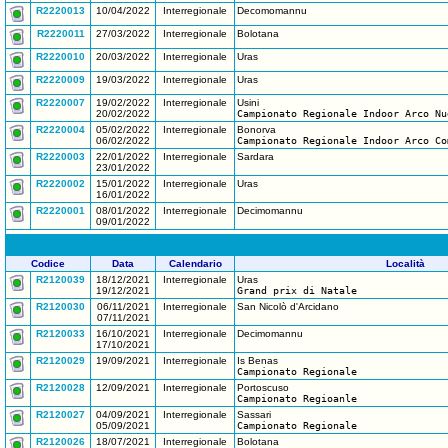
R2220013
10/04/2022
Interregionale
Decomomannu
R2220011
27/03/2022
Interregionale
Bolotana
R2220010
20/03/2022
Interregionale
Uras
R2220009
19/03/2022
Interregionale
Uras
R2220007
19/02/2022
Interregionale
Usini
20/02/2022
Campionato Regionale Indoor Arco Nu
R2220004
05/02/2022
Interregionale
Bonorva
06/02/2022
Campionato Regionale Indoor Arco Co
R2220003
22/01/2022
Interregionale
Sardara
23/01/2022
R2220002
15/01/2022
Interregionale
Uras
16/01/2022
R2220001
08/01/2022
Interregionale
Decimomannu
09/01/2022
Codice
Data
Calendario
Località
R2120039
18/12/2021
Interregionale
Uras
19/12/2021
Grand prix di Natale
R2120030
06/11/2021
Interregionale
San Nicolò d'Arcidano
07/11/2021
R2120033
16/10/2021
Interregionale
Decimomannu
17/10/2021
R2120029
19/09/2021
Interregionale
Is Benas
Campionato Regionale
R2120028
12/09/2021
Interregionale
Portoscuso
Campionato Regioanle
R2120027
04/09/2021
Interregionale
Sassari
05/09/2021
Campionato Regionale
R2120026
18/07/2021
Interregionale
Bolotana