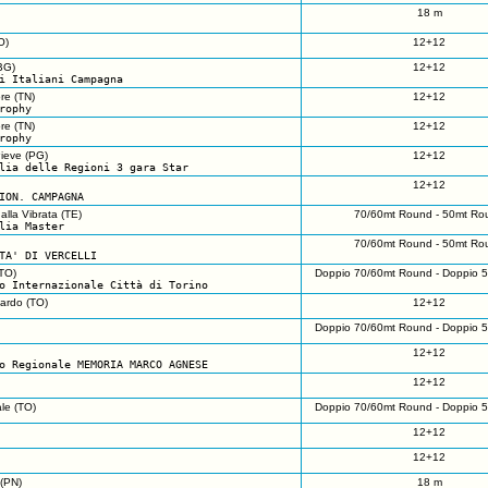
18 m
O)
12+12
BG)
12+12
i Italiani Campagna
re (TN)
12+12
rophy
re (TN)
12+12
rophy
Pieve (PG)
12+12
lia delle Regioni 3 gara Star
12+12
ION. CAMPAGNA
alla Vibrata (TE)
70/60mt Round - 50mt Ro
lia Master
70/60mt Round - 50mt Ro
TA' DI VERCELLI
TO)
Doppio 70/60mt Round - Doppio 
o Internazionale Città di Torino
iardo (TO)
12+12
Doppio 70/60mt Round - Doppio 
12+12
o Regionale MEMORIA MARCO AGNESE
12+12
le (TO)
Doppio 70/60mt Round - Doppio 
12+12
12+12
(PN)
18 m