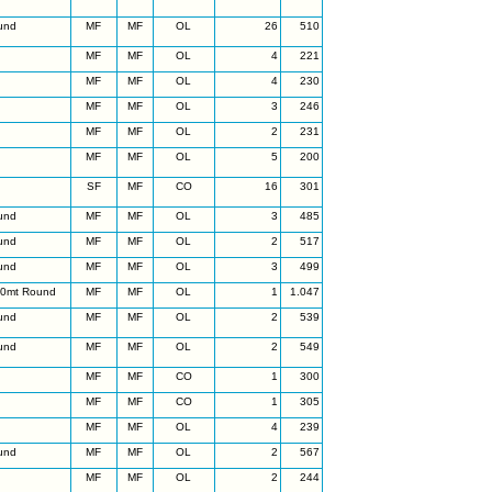
und
MF
MF
OL
26
510
MF
MF
OL
4
221
MF
MF
OL
4
230
MF
MF
OL
3
246
MF
MF
OL
2
231
MF
MF
OL
5
200
SF
MF
CO
16
301
und
MF
MF
OL
3
485
und
MF
MF
OL
2
517
und
MF
MF
OL
3
499
50mt Round
MF
MF
OL
1
1.047
und
MF
MF
OL
2
539
und
MF
MF
OL
2
549
MF
MF
CO
1
300
MF
MF
CO
1
305
MF
MF
OL
4
239
und
MF
MF
OL
2
567
MF
MF
OL
2
244