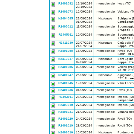
R2401082
19/10/2024
Interregionale
Ivrea (TO)
20/10/2024
R2401073
15/09/2024
Interregionale
Volpiano (T
N2404085
29/08/2024
Nazionale
Schilpario (
01/09/2024
Campionat
R2405012
11/08/2024
Interregionale
Spormaggio
8°Speck T
R2405011
10/08/2024
Interregionale
Spormaggio
7°Speck T
N2411030
20/07/2024
Nazionale
Città della 
21/07/2024
Coppa Ita
R2401055
16/06/2024
Interregionale
Rivoli (TO)
CAMP. REG
N2413017
08/06/2024
Nazionale
Sant'Egidio 
09/06/2024
Coppa Ita
R2401056
02/06/2024
Interregionale
Vercelli (VC)
70 MT CIT
N2401047
26/05/2024
Nazionale
Alpignano (
52° Torne
R2401045
19/05/2024
Interregionale
Villar Focch
R2401035
01/05/2024
Interregionale
Rivoli (TO)
R2403011
28/04/2024
Interregionale
Imperia (IM)
Campionat
R2403010
27/04/2024
Interregionale
Imperia (IM)
R2401031
21/04/2024
Interregionale
Venaria Rea
R2401020
24/03/2024
Interregionale
Rivoli (TO)
R2401019
23/03/2024
Interregionale
Rivoli (TO)
N2406010
15/02/2024
Nazionale
Pordenone 