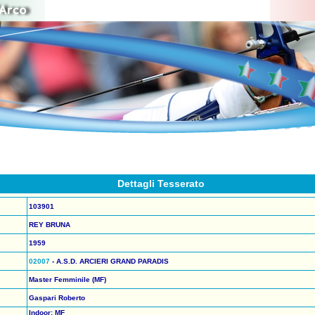
Dettagli Tesserato
103901
REY BRUNA
1959
02007
- A.S.D. ARCIERI GRAND PARADIS
Master Femminile (MF)
Gaspari Roberto
Indoor: MF