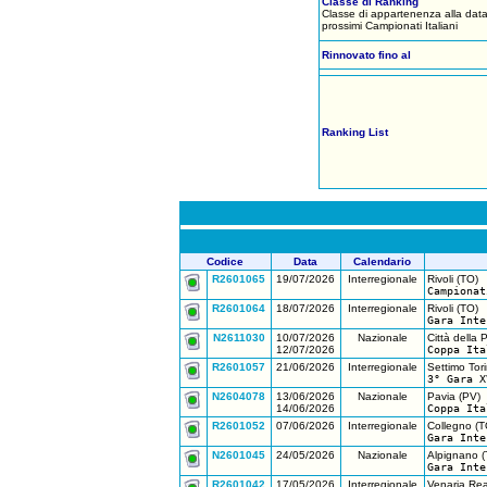
Classe di Ranking
Classe di appartenenza alla data
prossimi Campionati Italiani
Rinnovato fino al
Ranking List
Codice
Data
Calendario
R2601065
19/07/2026
Interregionale
Rivoli (TO)
Campionat
R2601064
18/07/2026
Interregionale
Rivoli (TO)
Gara Inte
N2611030
10/07/2026
Nazionale
Città della 
12/07/2026
Coppa Ita
R2601057
21/06/2026
Interregionale
Settimo Tor
3° Gara X
N2604078
13/06/2026
Nazionale
Pavia (PV)
14/06/2026
Coppa Ita
R2601052
07/06/2026
Interregionale
Collegno (T
Gara Inte
N2601045
24/05/2026
Nazionale
Alpignano (
Gara Inte
R2601042
17/05/2026
Interregionale
Venaria Rea