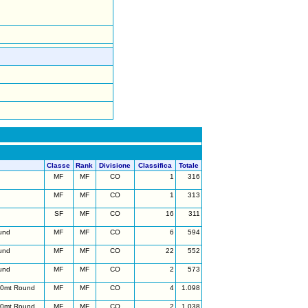
Classe
Rank
Divisione
Classifica
Totale
MF
MF
CO
1
316
MF
MF
CO
1
313
SF
MF
CO
16
311
und
MF
MF
CO
6
594
und
MF
MF
CO
22
552
und
MF
MF
CO
2
573
50mt Round
MF
MF
CO
4
1.098
50mt Round
MF
MF
CO
2
1.038