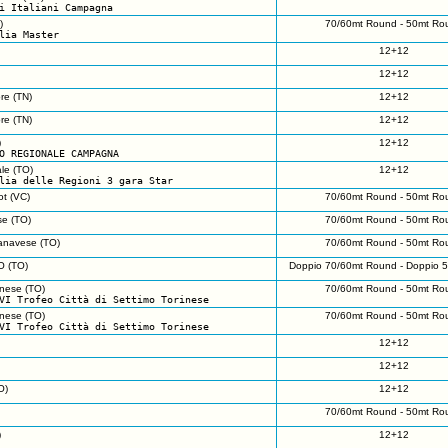
i Italiani Campagna
)
70/60mt Round - 50mt Ro
lia Master
12+12
12+12
re (TN)
12+12
re (TN)
12+12
)
12+12
O REGIONALE CAMPAGNA
le (TO)
12+12
lia delle Regioni 3 gara Star
t (VC)
70/60mt Round - 50mt Ro
se (TO)
70/60mt Round - 50mt Ro
anavese (TO)
70/60mt Round - 50mt Ro
 (TO)
Doppio 70/60mt Round - Doppio 
inese (TO)
70/60mt Round - 50mt Ro
VI Trofeo Città di Settimo Torinese
inese (TO)
70/60mt Round - 50mt Ro
VI Trofeo Città di Settimo Torinese
12+12
12+12
O)
12+12
70/60mt Round - 50mt Ro
)
12+12