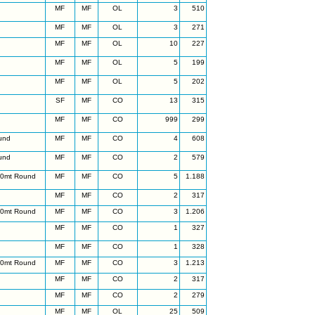
MF
MF
OL
3
510
MF
MF
OL
3
271
MF
MF
OL
10
227
MF
MF
OL
5
199
MF
MF
OL
5
202
SF
MF
CO
13
315
MF
MF
CO
999
299
und
MF
MF
CO
4
608
und
MF
MF
CO
2
579
50mt Round
MF
MF
CO
5
1.188
MF
MF
CO
2
317
50mt Round
MF
MF
CO
3
1.206
MF
MF
CO
1
327
MF
MF
CO
1
328
50mt Round
MF
MF
CO
3
1.213
MF
MF
CO
2
317
MF
MF
CO
2
279
MF
MF
OL
25
509