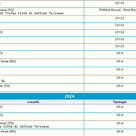
)
12+12
inese (TO)
70/60mt Round - 50mt Ro
VI Trofeo Città di Settimo Torinese
12+12
12+12
O)
12+12
12+12
12+12
O)
18 m
 Sesia (NO)
18 m
18 m
18 m
 OL
le (TO)
18 m
2024
Località
Tipologia
O)
18 m
O)
18 m
inese (TO)
18 m
o Città di Settimo Torinese
 Sesia (NO)
18 m