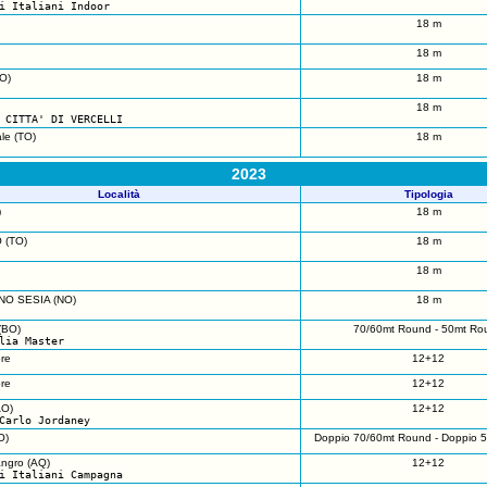
i Italiani Indoor
18 m
18 m
TO)
18 m
18 m
 CITTA' DI VERCELLI
le (TO)
18 m
2023
Località
Tipologia
)
18 m
(TO)
18 m
18 m
O SESIA (NO)
18 m
(BO)
70/60mt Round - 50mt Ro
lia Master
re
12+12
re
12+12
AO)
12+12
Carlo Jordaney
O)
Doppio 70/60mt Round - Doppio 
angro (AQ)
12+12
i Italiani Campagna