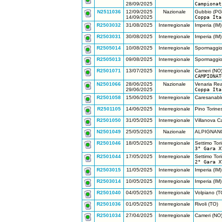
28/09/2025
Campionat
N2511036
12/09/2025
Nazionale
Gubbio (PG
14/09/2025
Coppa Ita
R2503032
31/08/2025
Interregionale
Imperia (IM)
R2503031
30/08/2025
Interregionale
Imperia (IM)
R2505014
10/08/2025
Interregionale
Spormaggio
R2505013
09/08/2025
Interregionale
Spormaggio
R2501071
13/07/2025
Interregionale
Cameri (NO
CAMPIONAT
N2501066
28/06/2025
Nazionale
Venaria Rea
29/06/2025
Coppa Ita
R2501058
15/06/2025
Interregionale
Caresanablo
R2501105
14/06/2025
Interregionale
Pino Torine
R2501050
31/05/2025
Interregionale
Villanova C
N2501049
25/05/2025
Nazionale
ALPIGNANO
R2501046
18/05/2025
Interregionale
Settimo Tor
3° Gara X
R2501044
17/05/2025
Interregionale
Settimo Tor
2° Gara X
R2503015
11/05/2025
Interregionale
Imperia (IM)
R2503014
10/05/2025
Interregionale
Imperia (IM)
R2501040
04/05/2025
Interregionale
Volpiano (T
R2501036
01/05/2025
Interregionale
Rivoli (TO)
R2501034
27/04/2025
Interregionale
Cameri (NO