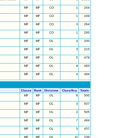
MF
MF
CO
1
244
MF
MF
CO
1
249
MF
MF
CO
3
264
MF
MF
CO
1
293
MF
MF
OL
4
200
MF
MF
OL
3
215
MF
MF
OL
5
478
MF
MF
OL
8
483
MF
MF
OL
4
494
Classe
Rank
Divisione
Classifica
Totale
MF
MF
OL
6
500
MF
MF
OL
3
507
MF
MF
OL
2
505
MF
MF
OL
7
484
MF
MF
OL
5
457
MF
MF
OL
11
236