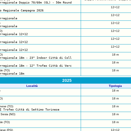
rregionale Doppio 70/60m (OL) - 50m Round
12+12
o Regionale Campagna 2026
12+12
rregionale
)
12+12
rregionale
O)
12+12
rregionale 12+12
12+12
rregionale 12+12
12+12
rregionale 12+12
O)
18 m
rregionale 18m - 23° Indoor Città di Coll
18 m
rregionale 18m - 12° Trofeo Città di Verc
le (TO)
18 m
rregionale 18m
2025
Località
Tipologia
)
18 m
O)
18 m
inese (TO)
18 m
I Trofeo Città di Settimo Torinese
 Sesia (NO)
18 m
le (TO)
18 m
Pieve (PG)
12+12