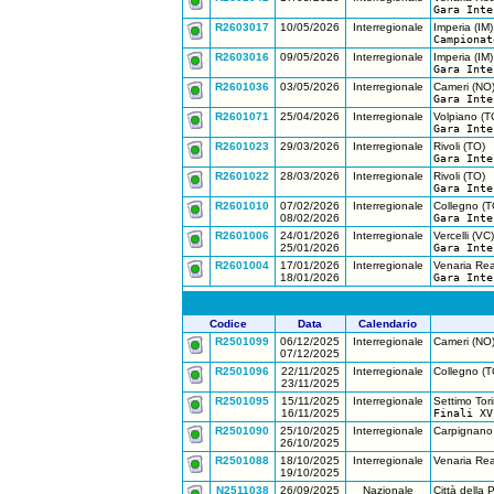
Gara Inte
R2603017
10/05/2026
Interregionale
Imperia (IM)
Campionat
R2603016
09/05/2026
Interregionale
Imperia (IM)
Gara Inte
R2601036
03/05/2026
Interregionale
Cameri (NO
Gara Inte
R2601071
25/04/2026
Interregionale
Volpiano (T
Gara Inte
R2601023
29/03/2026
Interregionale
Rivoli (TO)
Gara Inte
R2601022
28/03/2026
Interregionale
Rivoli (TO)
Gara Inte
R2601010
07/02/2026
Interregionale
Collegno (T
08/02/2026
Gara Inte
R2601006
24/01/2026
Interregionale
Vercelli (VC)
25/01/2026
Gara Inte
R2601004
17/01/2026
Interregionale
Venaria Rea
18/01/2026
Gara Inte
Codice
Data
Calendario
R2501099
06/12/2025
Interregionale
Cameri (NO
07/12/2025
R2501096
22/11/2025
Interregionale
Collegno (T
23/11/2025
R2501095
15/11/2025
Interregionale
Settimo Tor
16/11/2025
Finali XV
R2501090
25/10/2025
Interregionale
Carpignano
26/10/2025
R2501088
18/10/2025
Interregionale
Venaria Rea
19/10/2025
N2511038
26/09/2025
Nazionale
Città della 