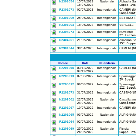
N2309054
15/07/2023
Nazionale
Abbadia San
16/07/2023
Coppa Ita
R2301073
02/07/2023
Interregionale
CAMERI (N
Campionat
R2301069
25/06/2023
Interregionale
SETTIMO T.
R2301064
18/06/2023
Interregionale
VERCELLI
R2304073
11/06/2023
Interregionale
Nuvolento
2° Trofeo
R2304061
21/05/2023
Interregionale
Almenno Sa
35° Coppa
R2301044
30/04/2023
Interregionale
CAMERI (N
Codice
Data
Calendario
R2201095
03/12/2022
Interregionale
CAMERI (N
04/12/2022
R2205013
07/08/2022
Interregionale
Spormaggio
IV Speck 
R2205012
06/08/2022
Interregionale
Spormaggio
III Speck
R2201073
31/07/2022
Interregionale
CASTAGNIT
N2208002
22/07/2022
Nazionale
Castellaran
24/07/2022
Campionat
R2201067
10/07/2022
Interregionale
CAMERI (N
N2201065
03/07/2022
Nazionale
ALPIGNANO
R2201064
02/07/2022
Interregionale
ALPIGNANO
N2209069
25/06/2022
Nazionale
Pistoia
26/06/2022
Coppa Ita