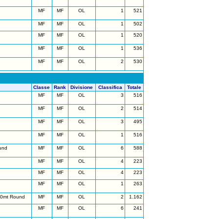
MF
MF
OL
1
521
MF
MF
OL
1
502
MF
MF
OL
1
520
MF
MF
OL
1
536
MF
MF
OL
2
530
Classe
Rank
Divisione
Classifica
Totale
MF
MF
OL
3
516
MF
MF
OL
2
514
MF
MF
OL
3
495
MF
MF
OL
1
516
und
MF
MF
OL
6
588
MF
MF
OL
4
223
MF
MF
OL
4
223
MF
MF
OL
1
263
50mt Round
MF
MF
OL
2
1.162
MF
MF
OL
6
241