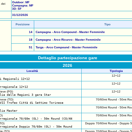
Outdoor: MF
 dei
Campagna: MF
3D: SF
31/12/2026
Posizione
Tipo
14
Campagna - Arco Compound - Master Femminile
18
Campagna - Arco Ricurvo - Master Femminile
51
Targa - Arco Compound - Master Femminile
Dettaglio partecipazione gare
2026
Località
Tipologia
12+12
i Regionali 12+12
12+12
rregionale 12+12
Pieve (PG)
12+12
lia delle Regioni 3 gara Star
inese (TO)
70/60mt Round - 50mt Ro
VII Trofeo Città di Settimo Torinese
70/60mt Round - 50mt Ro
lia Master
O)
70/60mt Round - 50mt Ro
rregionale 70/60m (OL) - 50m Round (CO/AN
TO)
Doppio 70/60mt Round - Doppio 
rregionale Doppio 70/60m (OL) - 50m Round
le (TO)
Doppio 70/60mt Round - Doppio 