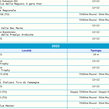
 Salvatore (SI)
12+12
lia delle Regioni 3 gara Star
O)
12+12
o Regionale
SE (TO)
70/60mt Round - 50mt Ro
70/60mt Round - 50mt Ro
12+12
 Valle Dei Marmi
n Bartolomeo
12+12
 delle Prealpi Orobiche
O)
12+12
2022
Località
Tipologia
O)
18 m
re
12+12
Trophy
re
12+12
 Trophy
O (CN)
70/60mt Round - 50mt Ro
o
12+12
i Italiani Tiro di Campagna
O)
12+12
 (TO)
Doppio 70/60mt Round - Doppio 
 (TO)
70/60mt Round - 50mt Ro
70/60mt Round - 50mt Ro
lia Master