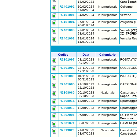
18/02/2024
Campionat
R2401092
10/02/2024
Interregionale
Collegno
11/02/2024
R2401091
04/02/2024
Interregionale
Verrone
R2401004
27/01/2024
Interregionale
Avigliana (
28/01/2024
R2401008
27/01/2024
Interregionale
Vercelli (VC)
28/01/2024
XI TROFEO
R2401002
13/01/2024
Interregionale
Venaria Rea
14/01/2024
Codice
Data
Calendario
R2301097
08/12/2023
Interregionale
ROSTA (TO
09/12/2023
R2301092
18/11/2023
Interregionale
COLLEGNO 
19/11/2023
R2301089
04/11/2023
Interregionale
IVREA (TO)
05/11/2023
R2301085
21/10/2023
Interregionale
CARPIGNAN
22/10/2023
N2308060
06/10/2023
Nazionale
Castenaso 
08/10/2023
Coppa Ita
R2305014
13/08/2023
Interregionale
Spormaggio
R2305013
12/08/2023
Interregionale
Spormaggio
R2302001
06/08/2023
Interregionale
St. Pierre (
Memorial 
R2301071
30/07/2023
Interregionale
CAMERI (N
N2313020
21/07/2023
Nazionale
Castel di S
23/07/2023
Campionat