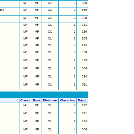
MF
MF
OL
3
230
und
MF
MF
OL
2
569
MF
MF
OL
2
228
MF
MF
OL
1
231
MF
MF
OL
2
220
MF
MF
OL
3
265
MF
MF
OL
4
234
MF
MF
OL
3
529
MF
MF
OL
2
513
MF
MF
OL
3
506
MF
MF
OL
2
534
MF
MF
OL
1
511
Classe
Rank
Divisione
Classifica
Totale
MF
MF
OL
6
492
MF
MF
OL
5
491
MF
MF
OL
8
484
MF
MF
OL
4
508