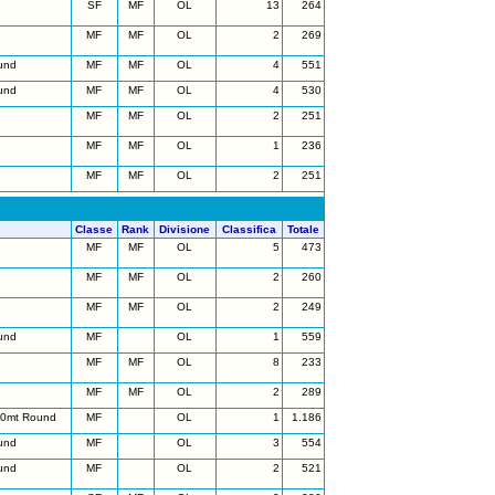
SF
MF
OL
13
264
MF
MF
OL
2
269
und
MF
MF
OL
4
551
und
MF
MF
OL
4
530
MF
MF
OL
2
251
MF
MF
OL
1
236
MF
MF
OL
2
251
Classe
Rank
Divisione
Classifica
Totale
MF
MF
OL
5
473
MF
MF
OL
2
260
MF
MF
OL
2
249
und
MF
OL
1
559
MF
MF
OL
8
233
MF
MF
OL
2
289
50mt Round
MF
OL
1
1.186
und
MF
OL
3
554
und
MF
OL
2
521