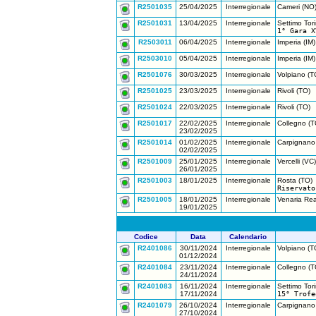
R2501035
25/04/2025
Interregionale
Cameri (NO
R2501031
13/04/2025
Interregionale
Settimo Tor
1° Gara X
R2503011
06/04/2025
Interregionale
Imperia (IM)
R2503010
05/04/2025
Interregionale
Imperia (IM)
R2501076
30/03/2025
Interregionale
Volpiano (T
R2501025
23/03/2025
Interregionale
Rivoli (TO)
R2501024
22/03/2025
Interregionale
Rivoli (TO)
R2501017
22/02/2025
Interregionale
Collegno (T
23/02/2025
R2501014
01/02/2025
Interregionale
Carpignano
02/02/2025
R2501009
25/01/2025
Interregionale
Vercelli (VC)
26/01/2025
R2501003
18/01/2025
Interregionale
Rosta (TO)
Riservato
R2501005
18/01/2025
Interregionale
Venaria Rea
19/01/2025
Codice
Data
Calendario
R2401086
30/11/2024
Interregionale
Volpiano (T
01/12/2024
R2401084
23/11/2024
Interregionale
Collegno (T
24/11/2024
R2401083
16/11/2024
Interregionale
Settimo Tor
17/11/2024
15° Trofe
R2401079
26/10/2024
Interregionale
Carpignano
27/10/2024