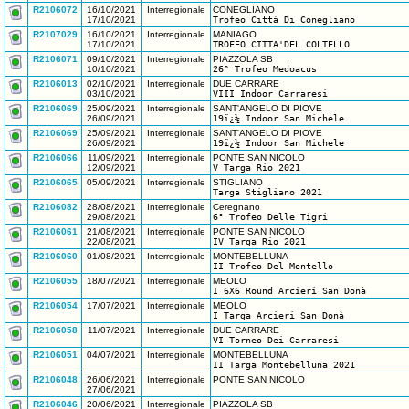
R2106072
16/10/2021
Interregionale
CONEGLIANO
17/10/2021
Trofeo Città Di Conegliano
R2107029
16/10/2021
Interregionale
MANIAGO
17/10/2021
TROFEO CITTA'DEL COLTELLO
R2106071
09/10/2021
Interregionale
PIAZZOLA SB
10/10/2021
26° Trofeo Medoacus
R2106013
02/10/2021
Interregionale
DUE CARRARE
03/10/2021
VIII Indoor Carraresi
R2106069
25/09/2021
Interregionale
SANT'ANGELO DI PIOVE
26/09/2021
19ï¿½ Indoor San Michele
R2106069
25/09/2021
Interregionale
SANT'ANGELO DI PIOVE
26/09/2021
19ï¿½ Indoor San Michele
R2106066
11/09/2021
Interregionale
PONTE SAN NICOLO
12/09/2021
V Targa Rio 2021
R2106065
05/09/2021
Interregionale
STIGLIANO
Targa Stigliano 2021
R2106082
28/08/2021
Interregionale
Ceregnano
29/08/2021
6° Trofeo Delle Tigri
R2106061
21/08/2021
Interregionale
PONTE SAN NICOLO
22/08/2021
IV Targa Rio 2021
R2106060
01/08/2021
Interregionale
MONTEBELLUNA
II Trofeo Del Montello
R2106055
18/07/2021
Interregionale
MEOLO
I 6X6 Round Arcieri San Donà
R2106054
17/07/2021
Interregionale
MEOLO
I Targa Arcieri San Donà
R2106058
11/07/2021
Interregionale
DUE CARRARE
VI Torneo Dei Carraresi
R2106051
04/07/2021
Interregionale
MONTEBELLUNA
II Targa Montebelluna 2021
R2106048
26/06/2021
Interregionale
PONTE SAN NICOLO
27/06/2021
R2106046
20/06/2021
Interregionale
PIAZZOLA SB