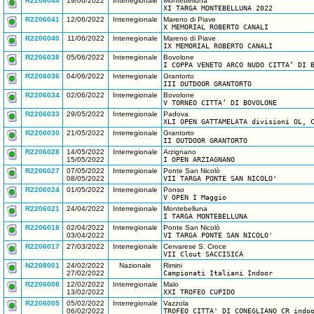
R2206044
19/06/2022
Interregionale
Montebelluna
XI TARGA MONTEBELLUNA 2022
R2206041
12/06/2022
Interregionale
Mareno di Piave
X MEMORIAL ROBERTO CANALI
R2206040
11/06/2022
Interregionale
Mareno di Piave
IX MEMORIAL ROBERTO CANALI
R2206038
05/06/2022
Interregionale
Bovolone
I COPPA VENETO ARCO NUDO CITTA’ DI 
R2206036
04/06/2022
Interregionale
Grantorto
III OUTDOOR GRANTORTO
R2206034
02/06/2022
Interregionale
Bovolone
V TORNEO CITTA’ DI BOVOLONE
R2206033
29/05/2022
Interregionale
Padova
XLI OPEN GATTAMELATA divisioni OL, 
R2206030
21/05/2022
Interregionale
Grantorto
II OUTDOOR GRANTORTO
R2206028
14/05/2022
Interregionale
Arzignano
15/05/2022
I OPEN ARZIAGNANO
R2206027
07/05/2022
Interregionale
Ponte San Nicolò
08/05/2022
VII TARGA PONTE SAN NICOLO'
R2206024
01/05/2022
Interregionale
Ponso
V OPEN I Maggio
R2206021
24/04/2022
Interregionale
Montebelluna
I TARGA MONTEBELLUNA
R2206018
02/04/2022
Interregionale
Ponte San Nicolò
03/04/2022
VI TARGA PONTE SAN NICOLO'
R2206017
27/03/2022
Interregionale
Cervarese S. Croce
VII Clout SACCISICA
N2208001
24/02/2022
Nazionale
Rimini
27/02/2022
Campionati Italiani Indoor
R2206008
12/02/2022
Interregionale
Malo
13/02/2022
XXI TROFEO CUPIDO
R2206005
05/02/2022
Interregionale
Vazzola
06/02/2022
TROFEO CITTA' DI CONEGLIANO CR indo