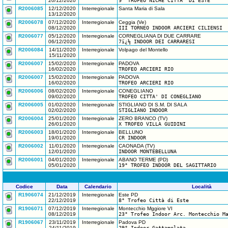
20/12/2020
9° TROFEO NICHE CITTA' DI ESTE
R2006085
12/12/2020
Interregionale
Santa Maria di Sala
13/12/2020
R2006078
07/12/2020
Interregionale
Ceggia (Ve)
08/12/2020
III TORNEO INDOOR ARCIERI CILIENSI
R2006077
05/12/2020
Interregionale
CORNEGLIANA DI DUE CARRARE
06/12/2020
7ï¿½ INDOOR DEI CARRARESI
R2006084
14/11/2020
Interregionale
Volpago del Montello
15/11/2020
R2006007
15/02/2020
Interregionale
PADOVA
16/02/2020
TROFEO ARCIERI RIO
R2006007
15/02/2020
Interregionale
PADOVA
16/02/2020
TROFEO ARCIERI RIO
R2006006
08/02/2020
Interregionale
CONEGLIANO
09/02/2020
TROFEO CITTA' DI CONEGLIANO
R2006005
01/02/2020
Interregionale
STIGLIANO DI S.M. DI SALA
02/02/2020
STIGLIANO INDOOR
R2006004
25/01/2020
Interregionale
ZERO BRANCO (TV)
26/01/2020
X TROFEO VILLA GUIDINI
R2006003
18/01/2020
Interregionale
BELLUNO
19/01/2020
CR INDOOR
R2006002
11/01/2020
Interregionale
CAONADA (TV)
12/01/2020
INDOOR MONTEBELLUNA
R2006001
04/01/2020
Interregionale
ABANO TERME (PD)
05/01/2020
19° TROFEO INDOOR DEL SAGITTARIO
Codice
Data
Calendario
Località
R1906074
21/12/2019
Interregionale
Este PD
22/12/2019
8° Trofeo Città di Este
R1906071
07/12/2019
Interregionale
Montecchio Mggiore VI
08/12/2019
23° Trofeo Indoor Arc. Montecchio M
R1906067
23/11/2019
Interregionale
Padova PD
24/11/2019
29° Indoor Gattamelata