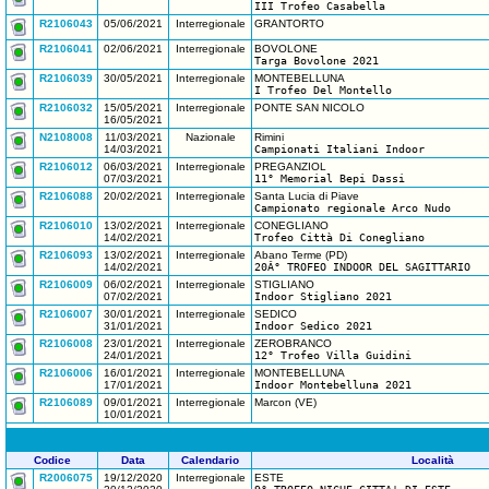
III Trofeo Casabella
R2106043
05/06/2021
Interregionale
GRANTORTO
R2106041
02/06/2021
Interregionale
BOVOLONE
Targa Bovolone 2021
R2106039
30/05/2021
Interregionale
MONTEBELLUNA
I Trofeo Del Montello
R2106032
15/05/2021
Interregionale
PONTE SAN NICOLO
16/05/2021
N2108008
11/03/2021
Nazionale
Rimini
14/03/2021
Campionati Italiani Indoor
R2106012
06/03/2021
Interregionale
PREGANZIOL
07/03/2021
11° Memorial Bepi Dassi
R2106088
20/02/2021
Interregionale
Santa Lucia di Piave
Campionato regionale Arco Nudo
R2106010
13/02/2021
Interregionale
CONEGLIANO
14/02/2021
Trofeo Città Di Conegliano
R2106093
13/02/2021
Interregionale
Abano Terme (PD)
14/02/2021
20Â° TROFEO INDOOR DEL SAGITTARIO
R2106009
06/02/2021
Interregionale
STIGLIANO
07/02/2021
Indoor Stigliano 2021
R2106007
30/01/2021
Interregionale
SEDICO
31/01/2021
Indoor Sedico 2021
R2106008
23/01/2021
Interregionale
ZEROBRANCO
24/01/2021
12° Trofeo Villa Guidini
R2106006
16/01/2021
Interregionale
MONTEBELLUNA
17/01/2021
Indoor Montebelluna 2021
R2106089
09/01/2021
Interregionale
Marcon (VE)
10/01/2021
Codice
Data
Calendario
Località
R2006075
19/12/2020
Interregionale
ESTE