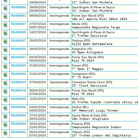
29/09/2024
21° Indoor San Michele
R2406066
28/09/2024
Interregionale
Sant'Angelo di Piove di Sacco
29/09/2024
21° Indoor San Michele
R2406063
08/09/2024
Interregionale
Ponte San Nicolò (PD)
18m all'aperto Rio2 18Out 2024
R2406057
27/07/2024
Interregionale
Meolo (VE)
28/07/2024
Campionato Regionale Targa
R2406055
14/07/2024
Interregionale
Sant'Angelo di Piove di Sacco
2° Trofeo Saccisica
R2406037
26/05/2024
Interregionale
Padova (PD)
XLIII Open Gattamelata
R2406032
18/05/2024
Interregionale
Arzignano (VI)
3º Open Arzignano
R2406027
04/05/2024
Interregionale
Ponte San Nicolò (PD)
05/05/2024
Rio2 70 2024
R2406025
01/05/2024
Interregionale
Ponso (PD)
7° Open 1° Maggio
R2406022
21/04/2024
Interregionale
Ceregnano (RO)
5° 72 Roarr
S2406019
07/04/2024
Sperimentale
Cervarese Santa Croce (PD)
IX° Clout Saccisica
R2406018
06/04/2024
Interregionale
Ponte San Nicolò (PD)
07/04/2024
Rio1 70 2024
R2406009
11/02/2024
Interregionale
Malo (VI)
23 Trofeo Cupido riservata calssi s
R2406006
03/02/2024
Interregionale
Sedico (BL)
04/02/2024
24° Memorial Luigi Tormen
R2406005
27/01/2024
Interregionale
Santa Maria di Sala (VE)
28/01/2024
18m Indoor Stigliano
R2406004
20/01/2024
Interregionale
Padova (PD)
21/01/2024
Campionato Regionale Indoor
R2406001
06/01/2024
Interregionale
Tribano (PD)
07/01/2024
23° Trofeo indoor del Sagittario