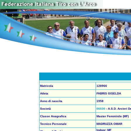
Matricola
128966
Atleta
FABRIS GISELDA
Anno di nascita
1958
Società
06030
- A.S.D. Arcieri D
Classe Anagrafica
Master Femminile (MF)
Tecnico Personale
MADRUZZA OMAR
Indoor: MF