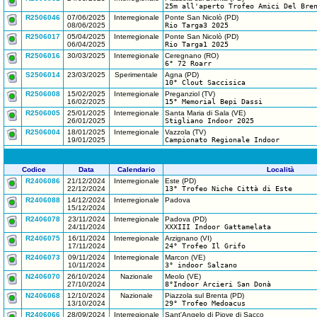
25m all'aperto Trofeo Amici Del Bre
R2506046
07/06/2025
Interregionale
Ponte San Nicolò (PD)
08/06/2025
Rio Targa3 2025
R2506017
05/04/2025
Interregionale
Ponte San Nicolò (PD)
06/04/2025
Rio Targa1 2025
R2506016
30/03/2025
Interregionale
Ceregnano (RO)
6° 72 Roarr
S2506014
23/03/2025
Sperimentale
Agna (PD)
10° Clout Saccisica
R2506008
15/02/2025
Interregionale
Preganziol (TV)
16/02/2025
15° Memorial Bepi Dassi
R2506005
25/01/2025
Interregionale
Santa Maria di Sala (VE)
26/01/2025
Stigliano Indoor 2025
R2506004
18/01/2025
Interregionale
Vazzola (TV)
19/01/2025
Campionato Regionale Indoor
Codice
Data
Calendario
Località
R2406086
21/12/2024
Interregionale
Este (PD)
22/12/2024
13° Trofeo Niche Città di Este
R2406088
14/12/2024
Interregionale
Padova
15/12/2024
R2406078
23/11/2024
Interregionale
Padova (PD)
24/11/2024
XXXIII Indoor Gattamelata
R2406075
16/11/2024
Interregionale
Arzignano (VI)
17/11/2024
24° Trofeo Il Grifo
R2406073
09/11/2024
Interregionale
Marcon (VE)
10/11/2024
3° indoor Salzano
N2406070
26/10/2024
Nazionale
Meolo (VE)
27/10/2024
8°Indoor Arcieri San Donà
N2406068
12/10/2024
Nazionale
Piazzola sul Brenta (PD)
13/10/2024
29° Trofeo Medoacus
R2406066
28/09/2024
Interregionale
Sant'Angelo di Piove di Sacco