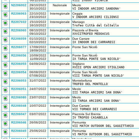
06/11/2022
VIII Indoor Vicenza
N2206002
29/10/2022
Nazionale
Meolo
30/10/2022
VI INDOOR ARCIERI SANDONA'
R2206063
22/10/2022
Interregionale
Ceggia
23/10/2022
V INDOOR ARCIERI CILIENSI
R2207032
15/10/2022
Interregionale
Maniago
16/10/2022
Trofeo Città del Coltello
R2206060
08/10/2022
Interregionale
Piazzola ul Brenta
09/10/2022
XXVIITROFEO MEDOACUS
R2206059
01/10/2022
Interregionale
Due Carrare
02/10/2022
IX INDOOR DEI CARRARESI
R2206077
17/09/2022
Interregionale
Ponte San Nicolò
18/09/2022
R2206056
10/09/2022
Interregionale
Ponte San Nicolò
11/09/2022
IX TARGA PONTE SAN NICOLO'
R2206055
04/09/2022
Interregionale
Stigliano
XVIII OPEN ARCIERI STIGLIANO
R2206054
06/08/2022
Interregionale
Ponte San Nicolò
07/08/2022
VIII TARGA PONTE SAN NICOLO'
R2206053
31/07/2022
Interregionale
Montebelluna
TROFEO DEL MONTELLO
R2206051
24/07/2022
Interregionale
Meolo
III TARGA ARCIERI SAN DONA'
R2206080
23/07/2022
Interregionale
Meolo
II TARGA ARCIERI SAN DONA'
R2206048
10/07/2022
Interregionale
Due Carrare
VII TORNEO DEI CARRARESI
R2206047
03/07/2022
Interregionale
Piazzola Sul Brenta
IV TROFEO CASABELLA
R2206046
26/06/2022
Interregionale
Pernumia
VII MATCH OUTDOOR DEL SAGGITTARIO
R2206045
25/06/2022
Interregionale
Pernumia
VI MATCH OUTDOOR DEL SAGGITTARIO