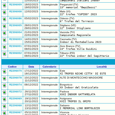
12/03/2023
Campionati Italiani Indoor
R2306009
18/02/2023
Interregionale
Preganziol (TV)
19/02/2023
13° memorial "BepiDassi"
R2306008
12/02/2023
Interregionale
Malo (VI)
22° trofeo "CUPIDO" 2023
R2306086
05/02/2023
Interregionale
Oderzo (TV)
6° Trofeo del Torresin
R2306005
28/01/2023
Interregionale
Stigliano (VE)
29/01/2023
12° Indoor Stigliano
R2306004
21/01/2023
Interregionale
Vazzola (TV)
22/01/2023
Campionato Regionale
R2306003
14/01/2023
Interregionale
Caonada (TV)
15/01/2023
Indoor di Montebelluna 2023
R2306001
07/01/2023
Interregionale
Zero Branco (TV)
08/01/2023
14° Trofeo Villa Guidini
R2306002
07/01/2023
Interregionale
Tribano (PD)
08/01/2023
22° Trofeo indoor del Sagittario
Codice
Data
Calendario
Località
R2206075
17/12/2022
Interregionale
Este
18/12/2022
XI TROFEO NICHE CITTA' DI ESTE
R2206078
10/12/2022
Interregionale
ALTE DI MONTECCHIO MAGGIORE
11/12/2022
R2206074
08/12/2022
Interregionale
Borgoricco
XX Indoor del Graticolato
R2206072
26/11/2022
Interregionale
Padova
27/11/2022
XXXI INDOOR GATTAMELATA
R2206069
19/11/2022
Interregionale
Arzignano
20/11/2022
XXII TROFEO IL GRIFO
R2206068
12/11/2022
Interregionale
Salzano
13/11/2022
I MEMORIAL LINO BORTOLOZZO
R2206067
05/11/2022
Interregionale
Vicenza