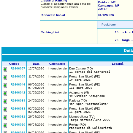
Classe di Ranking
Outdoor: MF
Classe di appartenenza alla data dei
Campagna: MF
prossimi Campionati Italiani
3D: SF
Rinnovato fino al
31/12/2026
Posizione
Ranking List
15
- Arco 
78
Targa - 
Dett
Codice
Data
Calendario
Località
R2606057
12/07/2026
Interregionale
Due Carrare (PD)
11 Torneo dei Carraresi
R2606055
11/07/2026
Interregionale
Ponte San Nicolò (PD)
IV gara 2026
R2606046
06/06/2026
Interregionale
Ponte San Nicolò (PD)
07/06/2026
III gara 2026
R2606042
31/05/2026
Interregionale
Arzignano (VI)
4º Outdoor Arzignano
R2606039
24/05/2026
Interregionale
Padova (PD)
45° Open "Gattamelata"
R2606033
02/05/2026
Interregionale
Ponte San Nicolò (PD)
03/05/2026
II gara 2026
R2606031
26/04/2026
Interregionale
Montebelluna (TV)
Targa Montebelluna 2026
R2606020
06/04/2026
Interregionale
Rovigo (RO)
Pasquetta di Solidarietà
R2606019
04/04/2026
Interregionale
Ponte San Nicolò (PD)