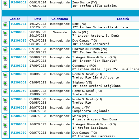
R2406002
06/01/2024
Interregionale
Zero Branco (TV)
07/01/2024
15° Trofeo Villa Guidini
Codice
Data
Calendario
Località
R2306084
16/12/2023
Interregionale
Este (PD)
17/12/2023
12° trofeo Niche città di Este
N2306035
28/10/2023
Nazionale
Meolo (VE)
29/10/2023
7° indoor Arcieri S. Donà
R2306065
07/10/2023
Interregionale
Due Carrare (PD)
08/10/2023
10° Indoor Carraresi
R2306066
07/10/2023
Interregionale
Piazzola sul Brenta (PD)
08/10/2023
28° Trofeo Medoacus
R2306064
30/09/2023
Interregionale
S. Angelo Piove di Sacco (PD)
01/10/2023
20° indoor "San Michele"
R2306061
17/09/2023
Interregionale
Ceregnano (RO)
8° Trofeo delle Tigri 25+18m All'ap
R2306059
10/09/2023
Interregionale
Ponte S. Nicolò (PD)
Trofeo Rio 18m All'aperto
R2306058
03/09/2023
Interregionale
Stigliano (VE)
19° open Arcieri Stigliano
R2306056
12/08/2023
Interregionale
Ponte S. Nicolò (PD)
13/08/2023
Trofeo Rio
R2306055
05/08/2023
Interregionale
Ponte S. Nicolò (PD)
06/08/2023
Trofeo Rio
R2306054
29/07/2023
Interregionale
Ramera (TV)
30/07/2023
Campionato Regionale
R2306053
23/07/2023
Interregionale
Meolo (VE)
4 targa Arcieri San Donà
R2306052
16/07/2023
Interregionale
S. Angelo Piove di Sacco (PD)
1° trofeo Saccisica
R2306050
09/07/2023
Interregionale
Due Carrare (PD)
8° torneo dei Carraresi