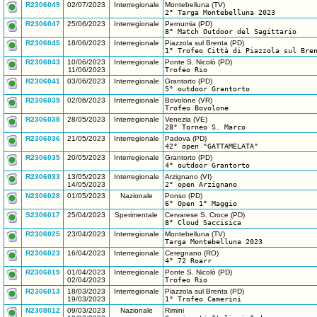
R2306049
02/07/2023
Interregionale
Montebelluna (TV)
2° Targa Montebelluna 2023
R2306047
25/06/2023
Interregionale
Pernumia (PD)
8° Match Outdoor del Sagittario
R2306045
18/06/2023
Interregionale
Piazzola sul Brenta (PD)
1° Trofeo Città di Piazzola sul Bre
R2306043
10/06/2023
Interregionale
Ponte S. Nicolò (PD)
11/06/2023
Trofeo Rio
R2306041
03/06/2023
Interregionale
Grantorto (PD)
5° outdoor Grantorto
R2306039
02/06/2023
Interregionale
Bovolone (VR)
Trofeo Bovolone
R2306038
28/05/2023
Interregionale
Venezia (VE)
28° Torneo S. Marco
R2306036
21/05/2023
Interregionale
Padova (PD)
42° open "GATTAMELATA"
R2306035
20/05/2023
Interregionale
Grantorto (PD)
4° outdoor Grantorto
R2306033
13/05/2023
Interregionale
Arzignano (VI)
14/05/2023
2° open Arzignano
N2306028
01/05/2023
Nazionale
Ponso (PD)
6° Open 1° Maggio
S2306017
25/04/2023
Sperimentale
Cervarese S. Croce (PD)
8° Cloud Saccisica
R2306025
23/04/2023
Interregionale
Montebelluna (TV)
Targa Montebelluna 2023
R2306023
16/04/2023
Interregionale
Ceregnano (RO)
4° 72 Roarr
R2306019
01/04/2023
Interregionale
Ponte S. Nicolò (PD)
02/04/2023
Trofeo Rio
R2306013
18/03/2023
Interregionale
Piazzola sul Brenta (PD)
19/03/2023
1° Trofeo Camerini
N2308012
09/03/2023
Nazionale
Rimini