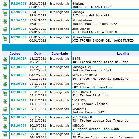
R2206006
29/01/2022
Interregionale
Stigliano
30/01/2022
INDOOR STIGLIANO 2022
R2206004
22/01/2022
Interregionale
Volpago
23/01/2022
I Indoor del Montello
R2206003
15/01/2022
Interregionale
Montebelluna
16/01/2022
INDOOR MONTEBELLUNA 2022
R2206001
08/01/2022
Interregionale
Zero Branco
09/01/2022
XIII TROFEO VILLA GUIDINI
R2206002
08/01/2022
Interregionale
Abano Terme
09/01/2022
XXI TROFEO INDOOR DEL SAGGITTARIO
Codice
Data
Calendario
Località
R2106087
18/12/2021
Interregionale
ESTE
19/12/2021
10° Trofeo Niche Città Di Este
R2106086
11/12/2021
Interregionale
Volpago (TV)
12/12/2021
Indoor Decumanus 2021
R2106085
04/12/2021
Interregionale
MONTECCHIO M
05/12/2021
24° Indoor Montecchio Maggiore
R2106083
27/11/2021
Interregionale
PADOVA
28/11/2021
30° Indoor Gattamelata
R2106080
20/11/2021
Interregionale
ARZIGNANO
21/11/2021
21° Trofeo Il Grifo
R2106079
13/11/2021
Interregionale
VICENZA
14/11/2021
VIII Indoor Vicenza
R2106078
07/11/2021
Interregionale
MARANO
Indoor Marano 2021
R2106076
06/11/2021
Interregionale
PREGANZIOL
07/11/2021
43° Trofeo Loggia Dei Trecento
R2106074
30/10/2021
Interregionale
MEOLO
01/11/2021
V Indoor Arcieri San Donà
R2106073
23/10/2021
Interregionale
CEGGIA
24/10/2021
IV Torneo Indoor Arcieri Ciliensi