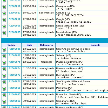
I GARA 2026
R2606018
29/03/2026
Interregionale
Ceregnano (RO)
7° 72 Roarr
S2606013
15/03/2026
Sperimentale
Cartura (PD)
11° CLOUT SACCISICA
R2606012
22/02/2026
Interregionale
Ceggia (VE)
Chiuso 18 metri Ciliensi
R2606006
24/01/2026
Interregionale
Santa Maria di Sala (VE)
25/01/2026
Indoor 18 m
R2606005
17/01/2026
Interregionale
Montebelluna (TV)
18/01/2026
Indoor Montebelluna 2026
Codice
Data
Calendario
Località
R2506090
13/12/2025
Interregionale
Sant'Angelo di Piove di Sacco
14/12/2025
23° Trofeo Saccisica
R2506082
15/11/2025
Interregionale
Salzano (VE)
16/11/2025
Iv Indoor Salzano
N2506075
12/10/2025
Nazionale
Piazzola sul Brenta (PD)
30° Trofeo Medoacus
R2506074
11/10/2025
Interregionale
Piazzola sul Brenta (PD)
2° Trofeo Camerini
R2506073
04/10/2025
Interregionale
Due Carrare (PD)
05/10/2025
12 Indoor Carraresi
R2506072
27/09/2025
Interregionale
Sant'Angelo di Piove di Sacco
28/09/2025
22° Trofeo Saccisica
R2506069
14/09/2025
Interregionale
Pernumia (PD)
25+18m all'aperto 2^ Gara Del Sagit
R2506065
06/09/2025
Interregionale
Ponte San Nicolò (PD)
18 Metri all'aperto Rio 18Mt Outdoo
R2506063
30/08/2025
Interregionale
Ceregnano (RO)
9° Trofeo Delle Tigri
R2506061
24/08/2025
Interregionale
Piazzola sul Brenta (PD)