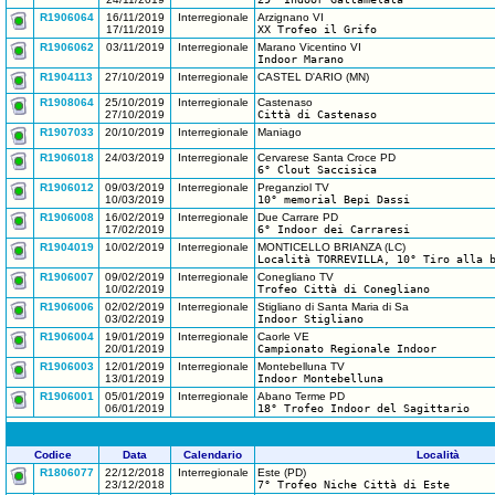
R1906064
16/11/2019
Interregionale
Arzignano VI
17/11/2019
XX Trofeo il Grifo
R1906062
03/11/2019
Interregionale
Marano Vicentino VI
Indoor Marano
R1904113
27/10/2019
Interregionale
CASTEL D'ARIO (MN)
R1908064
25/10/2019
Interregionale
Castenaso
27/10/2019
Città di Castenaso
R1907033
20/10/2019
Interregionale
Maniago
R1906018
24/03/2019
Interregionale
Cervarese Santa Croce PD
6° Clout Saccisica
R1906012
09/03/2019
Interregionale
Preganziol TV
10/03/2019
10° memorial Bepi Dassi
R1906008
16/02/2019
Interregionale
Due Carrare PD
17/02/2019
6° Indoor dei Carraresi
R1904019
10/02/2019
Interregionale
MONTICELLO BRIANZA (LC)
Località TORREVILLA, 10° Tiro alla 
R1906007
09/02/2019
Interregionale
Conegliano TV
10/02/2019
Trofeo Città di Conegliano
R1906006
02/02/2019
Interregionale
Stigliano di Santa Maria di Sa
03/02/2019
Indoor Stigliano
R1906004
19/01/2019
Interregionale
Caorle VE
20/01/2019
Campionato Regionale Indoor
R1906003
12/01/2019
Interregionale
Montebelluna TV
13/01/2019
Indoor Montebelluna
R1906001
05/01/2019
Interregionale
Abano Terme PD
06/01/2019
18° Trofeo Indoor del Sagittario
Codice
Data
Calendario
Località
R1806077
22/12/2018
Interregionale
Este (PD)
23/12/2018
7° Trofeo Niche Città di Este