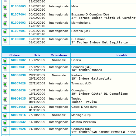
21/02/2010
R1006009
13/02/2010
Interregionale
Malo
14/02/2010
R1007004
06/02/2010
Interregionale
Brazzano Di Cormòns (Go)
07/02/2010
37° Torneo Indoor "Città Di Cormòns
R1006003
16/01/2010
Interregionale
Montebelluna
17/01/2010
R1007001
09/01/2010
Interregionale
Pocenia (Ud)
10/01/2010
R1006001
02/01/2010
Interregionale
S. Urbano
03/01/2010
9° Trofeo Indoor Del Sagittario
Codice
Data
Calendario
Località
N0907002
13/12/2009
Nazionale
Gorizia
R0907031
05/12/2009
Interregionale
Cormons (GO)
06/12/2009
36° TORNEO INDOOR
N0906038
28/11/2009
Nazionale
Padova
29/11/2009
19° Indoor Gattamelata
R0907028
22/11/2009
Interregionale
Tolmezzo (UD)
R0906036
14/11/2009
Interregionale
Conegliano
15/11/2009
39° Indoor Citta' Di Conegliano
R0906035
07/11/2009
Interregionale
Treviso
08/11/2009
Indoor Treviso
R0904065
31/10/2009
Interregionale
Castel D'Ario (MN)
01/11/2009
N0907015
25/10/2009
Nazionale
Maniago (PN)
R0906032
11/10/2009
Interregionale
Marano Vicentino
R0907025
04/10/2009
Interregionale
Codroipo (UD)
XII TORNEO SAN SIMONE MEMORIAL "EDO