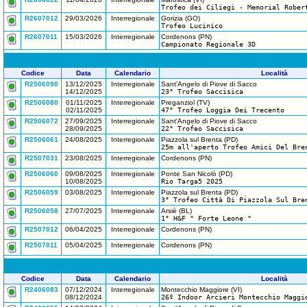
Trofeo dei Ciliegi - Memorial Rober
R2607012
29/03/2026
Interregionale
Gorizia (GO)
Trofeo Lucinico
R2607011
15/03/2026
Interregionale
Cordenons (PN)
Campionato Regionale 3D
Codice
Data
Calendario
Località
R2506090
13/12/2025
Interregionale
Sant'Angelo di Piove di Sacco
14/12/2025
23° Trofeo Saccisica
R2506080
01/11/2025
Interregionale
Preganziol (TV)
02/11/2025
47° Trofeo Loggia Dei Trecento
R2506072
27/09/2025
Interregionale
Sant'Angelo di Piove di Sacco
28/09/2025
22° Trofeo Saccisica
R2506061
24/08/2025
Interregionale
Piazzola sul Brenta (PD)
25m all'aperto Trofeo Amici Del Bre
R2507031
23/08/2025
Interregionale
Cordenons (PN)
R2506060
09/08/2025
Interregionale
Ponte San Nicolò (PD)
10/08/2025
Rio Targa5 2025
R2506059
03/08/2025
Interregionale
Piazzola sul Brenta (PD)
3° Trofeo Città Di Piazzola Sul Bre
R2506058
27/07/2025
Interregionale
Arsiè (BL)
1° H&F " Forte Leone "
R2507012
06/04/2025
Interregionale
Cordenons (PN)
R2507011
05/04/2025
Interregionale
Cordenons (PN)
Codice
Data
Calendario
Località
R2406083
07/12/2024
Interregionale
Montecchio Maggiore (VI)
08/12/2024
26º Indoor Arcieri Montecchio Maggi