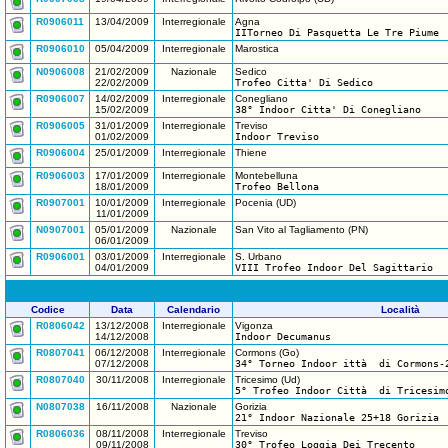
R0906011
13/04/2009
Interregionale
Agna
IITorneo Di Pasquetta Le Tre Piume
R0906010
05/04/2009
Interregionale
Marostica
N0906008
21/02/2009
Nazionale
Sedico
22/02/2009
Trofeo Citta' Di Sedico
R0906007
14/02/2009
Interregionale
Conegliano
15/02/2009
38° Indoor Citta' Di Conegliano
R0906005
31/01/2009
Interregionale
Treviso
01/02/2009
Indoor Treviso
R0906004
25/01/2009
Interregionale
Thiene
R0906003
17/01/2009
Interregionale
Montebelluna
18/01/2009
Trofeo Bellona
R0907001
10/01/2009
Interregionale
Pocenia (UD)
11/01/2009
N0907001
05/01/2009
Nazionale
San Vito al Tagliamento (PN)
06/01/2009
R0906001
03/01/2009
Interregionale
S. Urbano
04/01/2009
VIII Trofeo Indoor Del Sagittario
Codice
Data
Calendario
Località
R0806042
13/12/2008
Interregionale
Vigonza
14/12/2008
Indoor Decumanus
R0807041
06/12/2008
Interregionale
Cormons (Go)
07/12/2008
34° Torneo Indoor ittà di Cormons-
R0807040
30/11/2008
Interregionale
Tricesimo (Ud)
5° Trofeo Indoor Città di Tricesim
N0807038
16/11/2008
Nazionale
Gorizia
21° Indoor Nazionale 25+18 Gorizia
R0806036
08/11/2008
Interregionale
Treviso
09/11/2008
30° Trofeo Loggia Dei Trecento