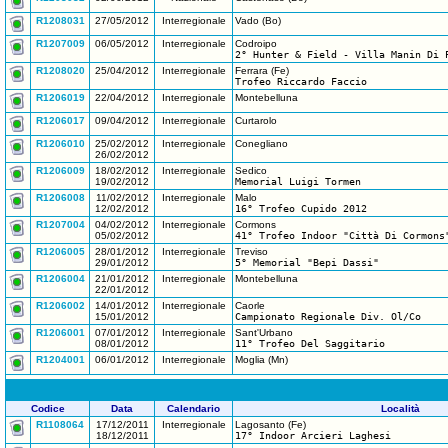
R1208031
27/05/2012
Interregionale
Vado (Bo)
R1207009
06/05/2012
Interregionale
Codroipo
2° Hunter & Field - Villa Manin Di 
R1208020
25/04/2012
Interregionale
Ferrara (Fe)
Trofeo Riccardo Faccio
R1206019
22/04/2012
Interregionale
Montebelluna
R1206017
09/04/2012
Interregionale
Curtarolo
R1206010
25/02/2012
Interregionale
Conegliano
26/02/2012
R1206009
18/02/2012
Interregionale
Sedico
19/02/2012
Memorial Luigi Tormen
R1206008
11/02/2012
Interregionale
Malo
12/02/2012
16° Trofeo Cupido 2012
R1207004
04/02/2012
Interregionale
Cormons
05/02/2012
41° Trofeo Indoor "Città Di Cormons
R1206005
28/01/2012
Interregionale
Treviso
29/01/2012
5° Memorial "Bepi Dassi"
R1206004
21/01/2012
Interregionale
Montebelluna
22/01/2012
R1206002
14/01/2012
Interregionale
Caorle
15/01/2012
Campionato Regionale Div. Ol/Co
R1206001
07/01/2012
Interregionale
Sant'Urbano
08/01/2012
11° Trofeo Del Saggitario
R1204001
06/01/2012
Interregionale
Moglia (Mn)
Codice
Data
Calendario
Località
R1108064
17/12/2011
Interregionale
Lagosanto (Fe)
18/12/2011
17° Indoor Arcieri Laghesi