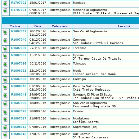
R1707002
15/01/2017
Interregionale
Maniago
R1707001
07/01/2017
Interregionale
Morsano al Tagliamento
08/01/2017
VIII Trofeo "Città di Morsano al Ta
Codice
Data
Calendario
Località
R1607041
10/12/2016
Interregionale
San Vito Al Tagliamento
11/12/2016
R1607040
03/12/2016
Interregionale
Cormons
04/12/2016
50° Indoor Città Di Cormons
R1607039
27/11/2016
Interregionale
Tricesimo
R1607037
13/11/2016
Interregionale
Opicina
5° Torneo Città Di Trieste
R1607036
06/11/2016
Interregionale
Tolmezzo
R1606052
22/10/2016
Interregionale
Meolo
23/10/2016
Indoor Arcieri San Donà
R1607033
16/10/2016
Interregionale
Codroipo
R1606049
01/10/2016
Interregionale
Piazzola Sul Brenta
02/10/2016
Xxii Trofeo Medoacus
R1606048
24/09/2016
Interregionale
S.Angelo Di Piove Di Sacco
25/09/2016
15° Indoor San Michele - 9° Trofeo 
R1607030
18/09/2016
Interregionale
San Vito Al Tagliamento
Campionato Regionale 3D
R1607028
28/08/2016
Interregionale
Gorizia
R1607027
21/08/2016
Interregionale
Monfalcone
Confini Aperti
R1605013
07/08/2016
Interregionale
Sopramonte (Tn)
R1606042
17/07/2016
Interregionale
Due Carrare
5° Trofeo Carraresi