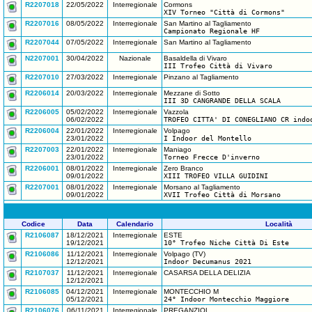
R2207018
22/05/2022
Interregionale
Cormons
XIV Torneo "Città di Cormons"
R2207016
08/05/2022
Interregionale
San Martino al Tagliamento
Campionato Regionale HF
R2207044
07/05/2022
Interregionale
San Martino al Tagliamento
N2207001
30/04/2022
Nazionale
Basaldella di Vivaro
III Trofeo Città di Vivaro
R2207010
27/03/2022
Interregionale
Pinzano al Tagliamento
R2206014
20/03/2022
Interregionale
Mezzane di Sotto
III 3D CANGRANDE DELLA SCALA
R2206005
05/02/2022
Interregionale
Vazzola
06/02/2022
TROFEO CITTA' DI CONEGLIANO CR indo
R2206004
22/01/2022
Interregionale
Volpago
23/01/2022
I Indoor del Montello
R2207003
22/01/2022
Interregionale
Maniago
23/01/2022
Torneo Frecce D'inverno
R2206001
08/01/2022
Interregionale
Zero Branco
09/01/2022
XIII TROFEO VILLA GUIDINI
R2207001
08/01/2022
Interregionale
Morsano al Tagliamento
09/01/2022
XVII Trofeo Città di Morsano
Codice
Data
Calendario
Località
R2106087
18/12/2021
Interregionale
ESTE
19/12/2021
10° Trofeo Niche Città Di Este
R2106086
11/12/2021
Interregionale
Volpago (TV)
12/12/2021
Indoor Decumanus 2021
R2107037
11/12/2021
Interregionale
CASARSA DELLA DELIZIA
12/12/2021
R2106085
04/12/2021
Interregionale
MONTECCHIO M
05/12/2021
24° Indoor Montecchio Maggiore
R2106076
06/11/2021
Interregionale
PREGANZIOL