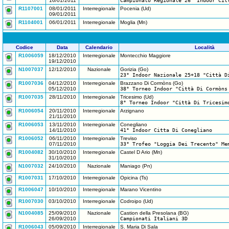
16/01/2011
Campionato Regionale 26° Indoor Cit
R1107001
08/01/2011
Interregionale
Pocenia (Ud)
09/01/2011
R1104001
06/01/2011
Interregionale
Moglia (Mn)
Codice
Data
Calendario
Località
R1006059
18/12/2010
Interregionale
Montecchio Maggiore
19/12/2010
N1007037
12/12/2010
Nazionale
Gorizia (Go)
23° Indoor Nazionale 25+18 "Città D
R1007036
04/12/2010
Interregionale
Brazzano Di Cormòns (Go)
05/12/2010
38° Torneo Indoor "Città Di Cormòns
R1007035
28/11/2010
Interregionale
Tricesimo (Ud)
8° Torneo Indoor "Città Di Tricesim
R1006054
20/11/2010
Interregionale
Arzignano
21/11/2010
R1006053
13/11/2010
Interregionale
Conegliano
14/11/2010
41° Indoor Citta Di Conegliano
R1006052
06/11/2010
Interregionale
Treviso
07/11/2010
33° Trofeo "Loggia Dei Trecento" Me
R1004082
30/10/2010
Interregionale
Castel D Ario (Mn)
31/10/2010
N1007032
24/10/2010
Nazionale
Maniago (Pn)
R1007031
17/10/2010
Interregionale
Opicina (Ts)
R1006047
10/10/2010
Interregionale
Marano Vicentino
R1007030
03/10/2010
Interregionale
Codroipo (Ud)
N1004085
25/09/2010
Nazionale
Castion della Presolana (BG)
26/09/2010
Campionati Italiani 3D
R1006043
05/09/2010
Interregionale
S. Maria Di Sala