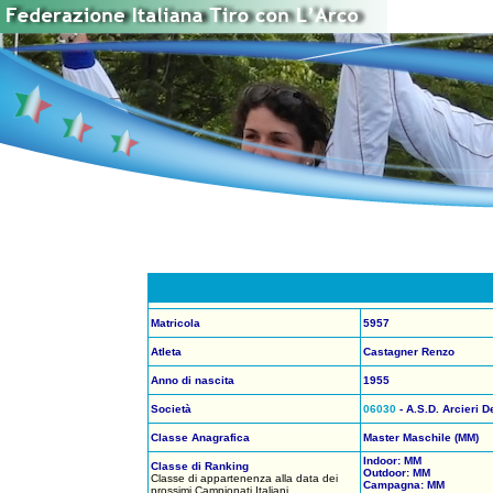
Matricola
5957
Atleta
Castagner Renzo
Anno di nascita
1955
Società
06030
- A.S.D. Arcieri D
Classe Anagrafica
Master Maschile (MM)
Indoor: MM
Classe di Ranking
Outdoor: MM
Classe di appartenenza alla data dei
Campagna: MM
prossimi Campionati Italiani