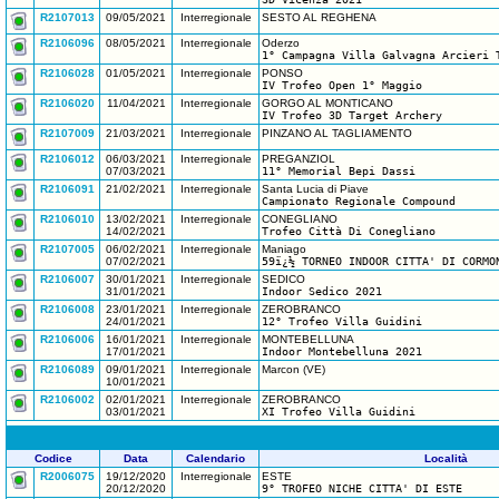
R2107013
09/05/2021
Interregionale
SESTO AL REGHENA
R2106096
08/05/2021
Interregionale
Oderzo
1° Campagna Villa Galvagna Arcieri 
R2106028
01/05/2021
Interregionale
PONSO
IV Trofeo Open 1° Maggio
R2106020
11/04/2021
Interregionale
GORGO AL MONTICANO
IV Trofeo 3D Target Archery
R2107009
21/03/2021
Interregionale
PINZANO AL TAGLIAMENTO
R2106012
06/03/2021
Interregionale
PREGANZIOL
07/03/2021
11° Memorial Bepi Dassi
R2106091
21/02/2021
Interregionale
Santa Lucia di Piave
Campionato Regionale Compound
R2106010
13/02/2021
Interregionale
CONEGLIANO
14/02/2021
Trofeo Città Di Conegliano
R2107005
06/02/2021
Interregionale
Maniago
07/02/2021
59ï¿½ TORNEO INDOOR CITTA' DI CORMO
R2106007
30/01/2021
Interregionale
SEDICO
31/01/2021
Indoor Sedico 2021
R2106008
23/01/2021
Interregionale
ZEROBRANCO
24/01/2021
12° Trofeo Villa Guidini
R2106006
16/01/2021
Interregionale
MONTEBELLUNA
17/01/2021
Indoor Montebelluna 2021
R2106089
09/01/2021
Interregionale
Marcon (VE)
10/01/2021
R2106002
02/01/2021
Interregionale
ZEROBRANCO
03/01/2021
XI Trofeo Villa Guidini
Codice
Data
Calendario
Località
R2006075
19/12/2020
Interregionale
ESTE
20/12/2020
9° TROFEO NICHE CITTA' DI ESTE