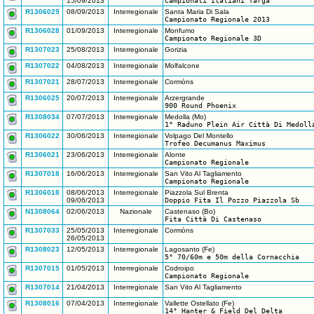
15/09/2013
Campionati Italiani Targa
R1306029
08/09/2013
Interregionale
Santa Maria Di Sala
Campionato Regionale 2013
R1306028
01/09/2013
Interregionale
Monfumo
Campionato Regionale 3D
R1307023
25/08/2013
Interregionale
Gorizia
R1307022
04/08/2013
Interregionale
Molfalcone
R1307021
28/07/2013
Interregionale
Cormòns
R1306025
20/07/2013
Interregionale
Arzergrande
900 Round Phoenix
R1308034
07/07/2013
Interregionale
Medolla (Mo)
1° Raduno Plein Air Città Di Medoll
R1306022
30/06/2013
Interregionale
Volpago Del Montello
Trofeo Decumanus Maximus
R1306021
23/06/2013
Interregionale
Alonte
Campionato Regionale
R1307018
16/06/2013
Interregionale
San Vito Al Tagliamento
Campionato Regionale
R1306018
08/06/2013
Interregionale
Piazzola Sul Brenta
09/06/2013
Doppio Fita Il Pozzo Piazzola Sb
N1308064
02/06/2013
Nazionale
Castenaso (Bo)
Fita Città Di Castenaso
R1307033
25/05/2013
Interregionale
Cormòns
26/05/2013
R1308023
12/05/2013
Interregionale
Lagosanto (Fe)
5° 70/60m e 50m della Cornacchia
R1307015
01/05/2013
Interregionale
Codroipo
Campionato Regionale
R1307014
21/04/2013
Interregionale
San Vito Al Tagliamento
R1308016
07/04/2013
Interregionale
Vallette Ostellato (Fe)
14° Hanter & Field Del Delta