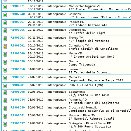
15/12/2019
R1906071
07/12/2019
Interregionale
Montecchio Mggiore VI
08/12/2019
23° Trofeo Indoor Arc. Montecchio M
R1907040
30/11/2019
Interregionale
Cormons
01/12/2019
56° Torneo Indoor "Città di Cormons
R1906067
23/11/2019
Interregionale
Padova PD
24/11/2019
29° Indoor Gattamelata
R1906066
17/11/2019
Interregionale
Villadose RO
5° Trofeo delle Tigri
R1906063
09/11/2019
Interregionale
Treviso TV
10/11/2019
42° loggia dei trecento
R1906061
26/10/2019
Interregionale
Conegliano TV
27/10/2019
Trofeo Cittï¿½ di Conegliano
R1906060
19/10/2019
Interregionale
Meolo VE
20/10/2019
4° Indoor Arcieri san Donà
R1907030
06/10/2019
Interregionale
Gorizia
Coppa Triveneta
R1906056
04/08/2019
Interregionale
Limana Bl
II Trofeo delle Dolomiti
R1906051
21/07/2019
Interregionale
Meolo TV
Campionato Regionale Targa 2019
R1904081
07/07/2019
Interregionale
PONTI SUL MINCIO (MN)
R1905008
30/06/2019
Interregionale
Sopramonte
2ï¿½ Trofeo 3D Dos Grum
R1906044
23/06/2019
Interregionale
Pernumia PD
5° Match Round del Sagittario
R1906040
16/06/2019
Interregionale
Crocetta del Montello
Campionato Regionale 3D di Montebel
R1906041
15/06/2019
Interregionale
Mareno di Piave TV
5° Memorial Roberto Canali
R1906037
09/06/2019
Interregionale
S. Angelo di Piove di Sacco PD
4ï¿½ 900 Round Saccisica