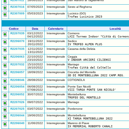
R2307011
18/06/2023
Interregionale
San Martino al Tagliamento
R2307016
07/05/2023
Interregionale
Sesto al Reghena
R2307009
05/03/2023
Interregionale
Lucinico (GO)
Trofeo Lucinico 2023
Codice
Data
Calendario
Località
R2207039
03/12/2022
Interregionale
Cormons
04/12/2022
LXII Torneo Indoor "Città di Cormon
R2206070
19/11/2022
Interregionale
Sedico
20/11/2022
IV TROFEO ALPEN PLUS
R2207035
12/11/2022
Interregionale
Casarsa della Delizia
13/11/2022
R2206063
22/10/2022
Interregionale
Ceggia
23/10/2022
V INDOOR ARCIERI CILIENSI
R2207032
15/10/2022
Interregionale
Maniago
16/10/2022
Trofeo Città del Coltello
R2206057
18/09/2022
Interregionale
Crocetta del Montello
3D DI MONTEBELLUNA 2022 CAMP.REG.
R2208046
28/08/2022
Interregionale
COTIGNOLA
R2206054
06/08/2022
Interregionale
Ponte San Nicolò
07/08/2022
VIII TARGA PONTE SAN NICOLO'
R2206052
30/07/2022
Interregionale
Montebelluna
TROFEO DEL MONTELLO
R2207026
09/07/2022
Interregionale
Maniago
R2207025
03/07/2022
Interregionale
Pordenone
R2206044
19/06/2022
Interregionale
Montebelluna
XI TARGA MONTEBELLUNA 2022
R2206040
11/06/2022
Interregionale
Mareno di Piave
IX MEMORIAL ROBERTO CANALI