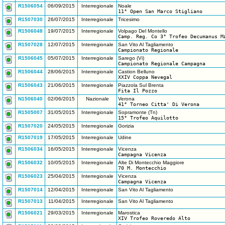
R1506054
06/09/2015
Interregionale
Noale
11° Open San Marco Stigliano
R1507030
26/07/2015
Interregionale
Tricesimo
R1506048
19/07/2015
Interregionale
Volpago Del Montello
Camp. Reg. Co 3° Trofeo Decumanus M
R1507028
12/07/2015
Interregionale
San Vito Al Tagliamento
Campionato Regionale
R1506045
05/07/2015
Interregionale
Sarego (Vi)
Campionato Regionale Campagna
R1506044
28/06/2015
Interregionale
Castion Belluno
XXIV Coppa Nevegal
R1506043
21/06/2015
Interregionale
Piazzola Sul Brenta
Fita Il Pozzo
N1506040
02/06/2015
Nazionale
Verona
41° Torneo Citta' Di Verona
R1505007
31/05/2015
Interregionale
Sopramonte (Tn)
15° Trofeo Aquilotto
R1507020
24/05/2015
Interregionale
Gorizia
R1507019
17/05/2015
Interregionale
Udine
R1506034
16/05/2015
Interregionale
Vicenza
Campagna Vicenza
R1506032
10/05/2015
Interregionale
Alte Di Montecchio Maggiore
70 M. Montecchio
R1506023
25/04/2015
Interregionale
Vicenza
Campagna Vicenza
R1507014
12/04/2015
Interregionale
San Vito Al Tagliamento
R1507013
11/04/2015
Interregionale
San Vito Al Tagliamento
R1506021
29/03/2015
Interregionale
Marostica
XIV Trofeo Roveredo Alto