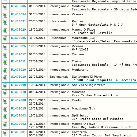
Campionato Regionale Compound (solo
R1406035
01/06/2014
Interregionale
Monfumo
Campionato Regionale - 3D della Ped
R1406034
31/05/2014
Interregionale
Vicenza
N1406031
25/05/2014
Nazionale
Padova
34° Open Gattamelata M-S-J-A
R1406029
18/05/2014
Interregionale
Mareno Di Piave
1° Trofeo Del Castello
N1408056
11/05/2014
Nazionale
Marzabotto (BO)
1° Gara Valutaz/Selez. Campionati E
R1406025
10/05/2014
Interregionale
Vicenza
H/F 12+12
R1407012
01/05/2014
Interregionale
Cormons
R1407011
27/04/2014
Interregionale
Trieste
Campionato Regionale - 1° Hf Una Fr
R1407010
25/04/2014
Interregionale
Monfalcone
S1406019
21/04/2014
Sperimentale
Sant Angelo Di Piove
1° 900 Round Pasquetta In Saccisica
R1407009
13/04/2014
Interregionale
San Vito Al Tagliamento
R1406018
06/04/2014
Interregionale
Marostica
Xiii Trofeo Roveredo Alto
R1407008
22/03/2014
Interregionale
Grado
23/03/2014
R1408015
16/03/2014
Interregionale
Marzabotto (Bo)
R1407003
19/01/2014
Interregionale
Spilimbergo
31° Trofeo Città Del Mosaico
R1406002
11/01/2014
Interregionale
Mareno Di Piave
12/01/2014
Camp Reg Indoor Divisione Ol - Co
R1406001
04/01/2014
Interregionale
Correzzola
05/01/2014
13° Trofeo Indoor Del Sagittario