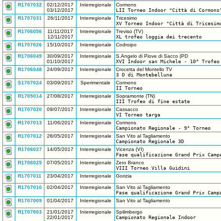
R1707032
02/12/2017
Interregionale
Cormons
03/12/2017
LII Torneo Indoor "Città di Cormons
R1707031
26/11/2017
Interregionale
Tricesimo
XV Torneo Indoor "Città di Tricesim
R1706056
11/11/2017
Interregionale
Treviso (TV)
12/11/2017
XL trofeo loggia dei trecento
R1707026
15/10/2017
Interregionale
Codroipo
R1706049
30/09/2017
Interregionale
S.Angelo di Piove di Sacco (PD
01/10/2017
XVI Indoor san Michele - 10° Trofeo
R1706048
24/09/2017
Interregionale
Crocetta del Montello TV
3 D di Montebelluna
S1707024
03/09/2017
Sperimentale
Cormons
II Torneo
R1705014
27/08/2017
Interregionale
Sopramonte (TN)
III Trofeo di fine estate
R1707020
09/07/2017
Interregionale
Cassacco
VI Torneo targa
R1707013
11/06/2017
Interregionale
Cormons
Campionato Regionale - 9° Torneo
R1707012
28/05/2017
Interregionale
San Vito al Tagliamento
Campionato Regionale 3D
R1706027
14/05/2017
Interregionale
Vicenza (VI)
Fase qualificazione Grand Prix Camp
R1706025
07/05/2017
Interregionale
Zero Branco
VIII Torneo Villa Guidini
R1707011
23/04/2017
Interregionale
Gorizia
R1707010
02/04/2017
Interregionale
San Vito al Tagliamento
Fase qualificazione Grand Prix Camp
R1707009
01/04/2017
Interregionale
San Vito al Tagliamento
R1707003
21/01/2017
Interregionale
Spilimbergo
22/01/2017
Campionato Regionale Indoor