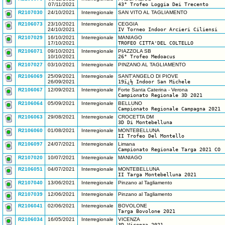
07/11/2021
43° Trofeo Loggia Dei Trecento
R2107030
24/10/2021
Interregionale
SAN VITO AL TAGLIAMENTO
R2106073
23/10/2021
Interregionale
CEGGIA
24/10/2021
IV Torneo Indoor Arcieri Ciliensi
R2107029
16/10/2021
Interregionale
MANIAGO
17/10/2021
TROFEO CITTA'DEL COLTELLO
R2106071
09/10/2021
Interregionale
PIAZZOLA SB
10/10/2021
26° Trofeo Medoacus
R2107027
03/10/2021
Interregionale
PINZANO AL TAGLIAMENTO
R2106069
25/09/2021
Interregionale
SANT'ANGELO DI PIOVE
26/09/2021
19ï¿½ Indoor San Michele
R2106067
12/09/2021
Interregionale
Forte Santa Caterina - Verona
Campionato Regionale 3D 2021
R2106064
05/09/2021
Interregionale
BELLUNO
Campionato Regionale Campagna 2021
R2106063
29/08/2021
Interregionale
CROCETTA DM
3D Di Montebelluna
R2106060
01/08/2021
Interregionale
MONTEBELLUNA
II Trofeo Del Montello
R2106097
24/07/2021
Interregionale
Limana
Campionato Regionale Targa 2021 CO
R2107020
10/07/2021
Interregionale
MANIAGO
R2106051
04/07/2021
Interregionale
MONTEBELLUNA
II Targa Montebelluna 2021
R2107040
13/06/2021
Interregionale
Pinzano al Tagliamento
R2107039
12/06/2021
Interregionale
Pinzano al Tagliamento
R2106041
02/06/2021
Interregionale
BOVOLONE
Targa Bovolone 2021
R2106034
16/05/2021
Interregionale
VICENZA
3D Vicenza 2021