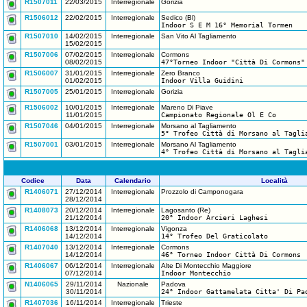
R1507011
22/03/2015
Interregionale
Gorizia
R1506012
22/02/2015
Interregionale
Sedico (Bl)
Indoor S E M 16° Memorial Tormen
R1507010
14/02/2015
Interregionale
San Vito Al Tagliamento
15/02/2015
R1507006
07/02/2015
Interregionale
Cormons
08/02/2015
47°Torneo Indoor "Città Di Cormons"
R1506007
31/01/2015
Interregionale
Zero Branco
01/02/2015
Indoor Villa Guidini
R1507005
25/01/2015
Interregionale
Gorizia
R1506002
10/01/2015
Interregionale
Mareno Di Piave
11/01/2015
Campionato Regionale Ol E Co
R1507046
04/01/2015
Interregionale
Morsano al Tagliamento
5° Trofeo Città di Morsano al Tagli
R1507001
03/01/2015
Interregionale
Morsano Al Tagliamento
4° Trofeo Città di Morsano al Tagli
Codice
Data
Calendario
Località
R1406071
27/12/2014
Interregionale
Prozzolo di Camponogara
28/12/2014
R1408073
20/12/2014
Interregionale
Lagosanto (Re)
21/12/2014
20° Indoor Arcieri Laghesi
R1406068
13/12/2014
Interregionale
Vigonza
14/12/2014
14° Trofeo Del Graticolato
R1407040
13/12/2014
Interregionale
Cormons
14/12/2014
46° Torneo Indoor Città Di Cormons
R1406067
06/12/2014
Interregionale
Alte Di Montecchio Maggiore
07/12/2014
Indoor Montecchio
N1406065
29/11/2014
Nazionale
Padova
30/11/2014
24° Indoor Gattamelata Citta' Di Pa
R1407036
16/11/2014
Interregionale
Trieste