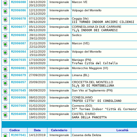
R2006088
19/12/2020
Interregionale
Marcon VE
20/12/2020
R2006086
12/12/2020
Interregionale
Volpago del Montello
13/12/2020
R2006078
07/12/2020
Interregionale
Ceggia (Ve)
08/12/2020
III TORNEO INDOOR ARCIERI CILIENSI
R2006077
05/12/2020
Interregionale
CORNEGLIANA DI DUE CARRARE
06/12/2020
7ï¿½ INDOOR DEI CARRARESI
R2006083
28/11/2020
Interregionale
Sedico
29/11/2020
R2006087
21/11/2020
Interregionale
Marcon (VE)
22/11/2020
R2006084
14/11/2020
Interregionale
Volpago del Montello
15/11/2020
R2007035
17/10/2020
Interregionale
Maniago (PN)
18/10/2020
Trofeo Città del Coltello
R2006081
10/10/2020
Interregionale
Montecchio Maggiore (VI)
R2006079
27/09/2020
Interregionale
Limana (BL)
R2006057
20/09/2020
Interregionale
CROCETTA DEL MONTELLO
5ï¿½ 3D DI MONTEBELLUNA
R2007045
06/09/2020
Interregionale
San Vito al Tagliamento (PN)
R2006006
08/02/2020
Interregionale
CONEGLIANO
09/02/2020
TROFEO CITTA' DI CONEGLIANO
R2007005
01/02/2020
Interregionale
Cormons (GO)
02/02/2020
57° Torneo Indoor "Città di Cormons
R2004009
18/01/2020
Interregionale
CASTEL D'ARIO
19/01/2020
GARA DELLA PANCETTA
Codice
Data
Calendario
Località
R1907041
14/12/2019
Interregionale
Casarsa della Delizia