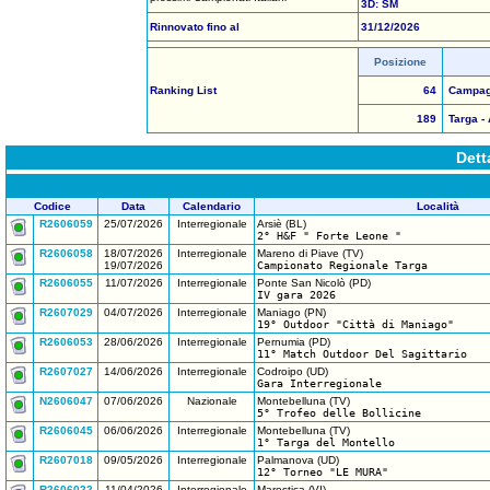
3D: SM
Rinnovato fino al
31/12/2026
Posizione
Ranking List
64
Campagn
189
Targa -
Dett
Codice
Data
Calendario
Località
R2606059
25/07/2026
Interregionale
Arsiè (BL)
2° H&F " Forte Leone "
R2606058
18/07/2026
Interregionale
Mareno di Piave (TV)
19/07/2026
Campionato Regionale Targa
R2606055
11/07/2026
Interregionale
Ponte San Nicolò (PD)
IV gara 2026
R2607029
04/07/2026
Interregionale
Maniago (PN)
19° Outdoor "Città di Maniago"
R2606053
28/06/2026
Interregionale
Pernumia (PD)
11° Match Outdoor Del Sagittario
R2607027
14/06/2026
Interregionale
Codroipo (UD)
Gara Interregionale
N2606047
07/06/2026
Nazionale
Montebelluna (TV)
5° Trofeo delle Bollicine
R2606045
06/06/2026
Interregionale
Montebelluna (TV)
1° Targa del Montello
R2607018
09/05/2026
Interregionale
Palmanova (UD)
12° Torneo "LE MURA"
R2606022
11/04/2026
Interregionale
Marostica (VI)