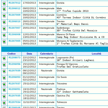
R1307012
17/03/2013
Interregionale
Gorizia
R1306012
09/02/2013
Interregionale
Malo
10/02/2013
17° Trofeo Cupido 2013
R1307009
09/02/2013
Interregionale
Cormòns
10/02/2013
43° Torneo Indoor Città Di Cormòns
R1306010
26/01/2013
Interregionale
Treviso
27/01/2013
6° Memorial Bepi Dassi
R1307007
20/01/2013
Interregionale
Spilimbergo
30° Trofeo Città Del Mosaico
R1306008
12/01/2013
Interregionale
Mareno Di Piave
13/01/2013
Camp Reg Indoor Divisione OL e CO
R1307005
05/01/2013
Interregionale
Morsano Al Tagliamento
06/01/2013
1° Trofeo Città Di Morsano Al Tagli
Codice
Data
Calendario
Località
R1208073
22/12/2012
Interregionale
Lagosanto (Fe)
23/12/2012
18° Indoor Arcieri Laghesi
R1206056
15/12/2012
Interregionale
Peraga Di Vigonza
16/12/2012
Trofeo Del Graticolato
N1207039
08/12/2012
Nazionale
Gorizia
09/12/2012
R1206053
01/12/2012
Interregionale
Cà Savio
02/12/2012
R1207037
25/11/2012
Interregionale
Tricesimo
N1206051
24/11/2012
Nazionale
Padova
25/11/2012
22° Indoor Gattamelata
R1207035
17/11/2012
Interregionale
Opicina (Ts)
18/11/2012
R1207034
11/11/2012
Interregionale
Tolmezzo
R1206048
03/11/2012
Interregionale
Treviso