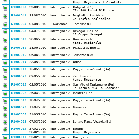
Camp. Regionale + Assoluti
R1008036
29/08/2010
Interregionale
Cotignola (Ra)
XIV 900 Round D'Estate
R1006041
22/08/2010
Interregionale
Megliadino San Vitale
3° Trofeo Megliadino
N1007039
01/08/2010
Nazionale
Tricesimo (UD)
R1006038
04/07/2010
Interregionale
Nevegal - Belluno
21 Coppa Nevegal
R1007018
20/06/2010
Interregionale
Basovizza (Ts)
Camp. Regionale
R1006035
13/06/2010
Interregionale
Piazzola S. Brenta
R1007016
06/06/2010
Interregionale
Tolmezzo (Ud)
R1007014
23/05/2010
Interregionale
Udine
R1007013
16/05/2010
Interregionale
Poggio Terza Armato (Go)
R1006026
09/05/2010
Interregionale
Zero Branco
Camp. Regionale
R1007015
02/05/2010
Interregionale
San Vito Al Tagliamento (Pn)
1° Torneo "Gallo Cedrone"
R1006022
25/04/2010
Interregionale
Montebelluna
R1007010
18/04/2010
Interregionale
Poggio Terza Armato (Go)
R1006020
11/04/2010
Interregionale
Marostica
R1007007
21/03/2010
Interregionale
Poggio Terza Armato (Go)
R1004023
07/03/2010
Interregionale
Lonato Parco Vezzola (Bs)
R1006014
27/02/2010
Interregionale
Belluno
28/02/2010
Camp. Regionale
R1006010
20/02/2010
Interregionale
Conegliano