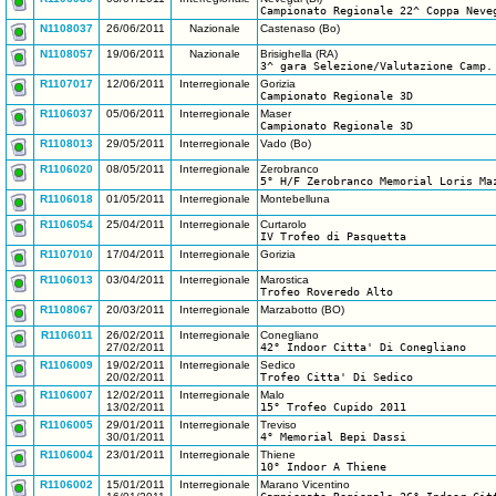
Campionato Regionale 22^ Coppa Neve
N1108037
26/06/2011
Nazionale
Castenaso (Bo)
N1108057
19/06/2011
Nazionale
Brisighella (RA)
3^ gara Selezione/Valutazione Camp.
R1107017
12/06/2011
Interregionale
Gorizia
Campionato Regionale 3D
R1106037
05/06/2011
Interregionale
Maser
Campionato Regionale 3D
R1108013
29/05/2011
Interregionale
Vado (Bo)
R1106020
08/05/2011
Interregionale
Zerobranco
5° H/F Zerobranco Memorial Loris Ma
R1106018
01/05/2011
Interregionale
Montebelluna
R1106054
25/04/2011
Interregionale
Curtarolo
IV Trofeo di Pasquetta
R1107010
17/04/2011
Interregionale
Gorizia
R1106013
03/04/2011
Interregionale
Marostica
Trofeo Roveredo Alto
R1108067
20/03/2011
Interregionale
Marzabotto (BO)
R1106011
26/02/2011
Interregionale
Conegliano
27/02/2011
42° Indoor Citta' Di Conegliano
R1106009
19/02/2011
Interregionale
Sedico
20/02/2011
Trofeo Citta' Di Sedico
R1106007
12/02/2011
Interregionale
Malo
13/02/2011
15° Trofeo Cupido 2011
R1106005
29/01/2011
Interregionale
Treviso
30/01/2011
4° Memorial Bepi Dassi
R1106004
23/01/2011
Interregionale
Thiene
10° Indoor A Thiene
R1106002
15/01/2011
Interregionale
Marano Vicentino