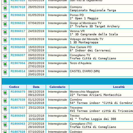
R1907020
02/06/2019
Interregionale
San Vito al Tagliamento
R1907018
26/05/2019
Interregionale
Cormons
Campionato Regionale Targa
R1906026
01/05/2019
Interregionale
Ponso PD
2° Open 1 Maggio
R1906020
07/04/2019
Interregionale
Gorgo al Monticano TV
2° Trofero 3D Target Archery
R1906017
24/03/2019
Interregionale
Verona VR
1° 3D Cangrande della Scala
R1906015
10/03/2019
Interregionale
Volpago del Montello TV
1 3D Montegrappa
R1906008
16/02/2019
Interregionale
Due Carrare PD
17/02/2019
6° Indoor dei Carraresi
R1906007
09/02/2019
Interregionale
Conegliano TV
10/02/2019
Trofeo Città di Conegliano
R1907004
26/01/2019
Interregionale
Terzo d'Aquileia
27/01/2019
R1904014
19/01/2019
Interregionale
CASTEL D'ARIO (MN)
20/01/2019
Codice
Data
Calendario
Località
R1806075
08/12/2018
Interregionale
Montecchio Maggiore
09/12/2018
22° Torneo Arcieri Montecchio
R1807038
01/12/2018
Interregionale
Cormòns
02/12/2018
54° Torneo indoor "Città di Cormòns
R1807037
25/11/2018
Interregionale
Tricesimo
XVI Torneo indoor città di Tricesim
R1806065
10/11/2018
Interregionale
Treviso
11/11/2018
41 ° Trofeo Loggia dei 300
R1806063
27/10/2018
Interregionale
Conegliano (TV)
28/10/2018
Trofeo Città di Conegliano
R1807028
07/10/2018
Interregionale
Codroipo