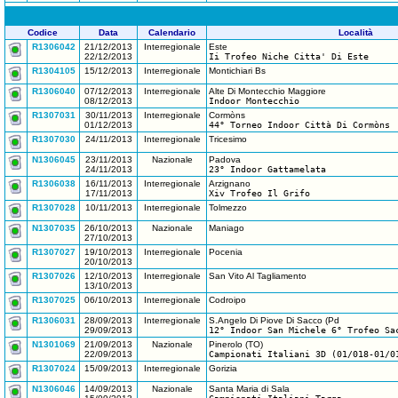
Codice
Data
Calendario
Località
R1306042
21/12/2013
Interregionale
Este
22/12/2013
Ii Trofeo Niche Citta' Di Este
R1304105
15/12/2013
Interregionale
Montichiari Bs
R1306040
07/12/2013
Interregionale
Alte Di Montecchio Maggiore
08/12/2013
Indoor Montecchio
R1307031
30/11/2013
Interregionale
Cormòns
01/12/2013
44° Torneo Indoor Città Di Cormòns
R1307030
24/11/2013
Interregionale
Tricesimo
N1306045
23/11/2013
Nazionale
Padova
24/11/2013
23° Indoor Gattamelata
R1306038
16/11/2013
Interregionale
Arzignano
17/11/2013
Xiv Trofeo Il Grifo
R1307028
10/11/2013
Interregionale
Tolmezzo
N1307035
26/10/2013
Nazionale
Maniago
27/10/2013
R1307027
19/10/2013
Interregionale
Pocenia
20/10/2013
R1307026
12/10/2013
Interregionale
San Vito Al Tagliamento
13/10/2013
R1307025
06/10/2013
Interregionale
Codroipo
R1306031
28/09/2013
Interregionale
S.Angelo Di Piove Di Sacco (Pd
29/09/2013
12° Indoor San Michele 6° Trofeo Sa
N1301069
21/09/2013
Nazionale
Pinerolo (TO)
22/09/2013
Campionati Italiani 3D (01/018-01/0
R1307024
15/09/2013
Interregionale
Gorizia
N1306046
14/09/2013
Nazionale
Santa Maria di Sala