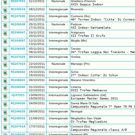
N1107031
11/12/2011
Nazionale
Gradisca d'Isonzo
XXIV Doppio Indoor
R1105019
08/12/2011
Interregionale
Rovereto
R1107030
03/12/2011
Interregionale
Cormons (Go)
04/12/2011
40° Torneo Indoor "Citta' Di Cormon
N1106048
26/11/2011
Nazionale
Padova
27/11/2011
XXI Indoor Gattamelata
R1106047
19/11/2011
Interregionale
Arzignano
20/11/2011
XII Trofeo Il Grifo
R1104097
12/11/2011
Interregionale
Moglia (Mn)
13/11/2011
R1106045
05/11/2011
Interregionale
Treviso
06/11/2011
34° Trofeo Loggia Dei Trecento - Me
R1107025
30/10/2011
Interregionale
Gorizia
N1107024
22/10/2011
Nazionale
Maniago (Pn)
23/10/2011
R1106042
15/10/2011
Interregionale
Schio
16/10/2011
27° Indoor Citta' Di Schio
R1106041
09/10/2011
Interregionale
Marano Vicentino
R1106040
01/10/2011
Interregionale
Limena
02/10/2011
XVII Trofeo Medoacus
I1107021
13/09/2011
Internazionale
Lignano Sabbiadoro (Ud)
16/09/2011
European Master Games 2011
R1106036
04/09/2011
Interregionale
Santa Maria Di Sala
Campionato Regionale 7° Open 70 Mt 
R1106035
28/08/2011
Interregionale
Nevegal
R1106034
21/08/2011
Interregionale
Megliadino San Vitale
IV Trofeo Megliadino
R1107019
17/07/2011
Interregionale
Cormons (Go)
Campionato Regionale classi A/R
R1106030
03/07/2011
Interregionale
Nevegal (Bl)