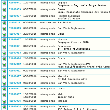
R1606041
10/07/2016
Interregionale
Volpago
Campionato Regionale Targa Senior
R1606039
03/07/2016
Interregionale
Castion
Camp. Regionale Campagna Xxv Coppa 
R1606037
19/06/2016
Interregionale
Piazzola Sul Brenta
Trofeo Il Pozzo
I1600019
05/06/2016
Internazionale
San Marino
R1607019
02/06/2016
Interregionale
San Vito Al Tagliamento
R1607017
22/05/2016
Interregionale
Udine
R1606027
14/05/2016
Interregionale
Vicenza
Campagna Vicenza 2016
R1606021
01/05/2016
Interregionale
Zerobranco
5° Torneo Villaguidini
R1607013
25/04/2016
Interregionale
San Vito Al Tagliamento
R1607014
24/04/2016
Interregionale
Gorizia
R1607012
10/04/2016
Interregionale
San Vito Al Tagliamento (PN)
Fase qualificazione Grand Prix Camp
R1607011
09/04/2016
Interregionale
San Vito Al Tagliamento
R1606017
03/04/2016
Interregionale
Marostica
Xv H&F Roveredo Alto
R1607008
06/03/2016
Interregionale
San Vito Al Tagliamento
R1607007
28/02/2016
Interregionale
Gorizia
R1606007
13/02/2016
Interregionale
Malo
14/02/2016
Indoor Malo
R1607005
07/02/2016
Interregionale
Maniago
R1607004
30/01/2016
Interregionale
Cormons
31/01/2016
49° Indoor Città Di Cormons