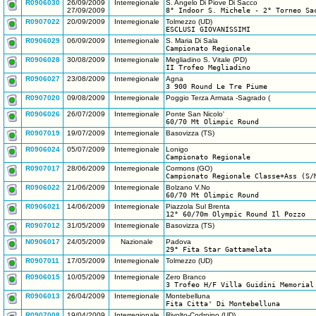
R0906030
26/09/2009
Interregionale
S. Angelo Di Piove Di Sacco
27/09/2009
8° Indoor S. Michele - 2° Torneo Sa
R0907022
20/09/2009
Interregionale
Tolmezzo (UD)
ESCLUSI GIOVANISSIMI
R0906029
06/09/2009
Interregionale
S. Maria Di Sala
Campionato Regionale
R0906028
30/08/2009
Interregionale
Megliadino S. Vitale (PD)
II Trofeo Megliadino
R0906027
23/08/2009
Interregionale
Agna
3 900 Round Le Tre Piume
R0907020
09/08/2009
Interregionale
Poggio Terza Armata -Sagrado (
R0906026
26/07/2009
Interregionale
Ponte San Nicolo'
60/70 Mt Olimpic Round
R0907019
19/07/2009
Interregionale
Basovizza (TS)
R0906024
05/07/2009
Interregionale
Lonigo
Campionato Regionale
R0907017
28/06/2009
Interregionale
Cormons (GO)
Campionato Regionale Classe+Ass (S/
R0906022
21/06/2009
Interregionale
Bolzano V.No
60/70 Mt Olimpic Round
R0906021
14/06/2009
Interregionale
Piazzola Sul Brenta
12° 60/70m Olympic Round Il Pozzo
R0907012
31/05/2009
Interregionale
Basovizza (TS)
N0906017
24/05/2009
Nazionale
Padova
29° Fita Star Gattamelata
R0907011
17/05/2009
Interregionale
Tolmezzo (UD)
R0906015
10/05/2009
Interregionale
Zero Branco
3 Trofeo H/F Villa Guidini Memorial
R0906013
26/04/2009
Interregionale
Montebelluna
Fita Citta' Di Montebelluna
R0907008
19/04/2009
Interregionale
Rivolto-Codroipo (UD)