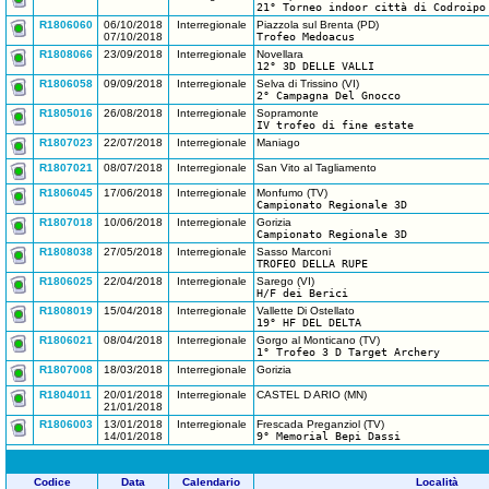
21° Torneo indoor città di Codroipo
R1806060
06/10/2018
Interregionale
Piazzola sul Brenta (PD)
07/10/2018
Trofeo Medoacus
R1808066
23/09/2018
Interregionale
Novellara
12° 3D DELLE VALLI
R1806058
09/09/2018
Interregionale
Selva di Trissino (VI)
2° Campagna Del Gnocco
R1805016
26/08/2018
Interregionale
Sopramonte
IV trofeo di fine estate
R1807023
22/07/2018
Interregionale
Maniago
R1807021
08/07/2018
Interregionale
San Vito al Tagliamento
R1806045
17/06/2018
Interregionale
Monfumo (TV)
Campionato Regionale 3D
R1807018
10/06/2018
Interregionale
Gorizia
Campionato Regionale 3D
R1808038
27/05/2018
Interregionale
Sasso Marconi
TROFEO DELLA RUPE
R1806025
22/04/2018
Interregionale
Sarego (VI)
H/F dei Berici
R1808019
15/04/2018
Interregionale
Vallette Di Ostellato
19° HF DEL DELTA
R1806021
08/04/2018
Interregionale
Gorgo al Monticano (TV)
1° Trofeo 3 D Target Archery
R1807008
18/03/2018
Interregionale
Gorizia
R1804011
20/01/2018
Interregionale
CASTEL D ARIO (MN)
21/01/2018
R1806003
13/01/2018
Interregionale
Frescada Preganziol (TV)
14/01/2018
9° Memorial Bepi Dassi
Codice
Data
Calendario
Località