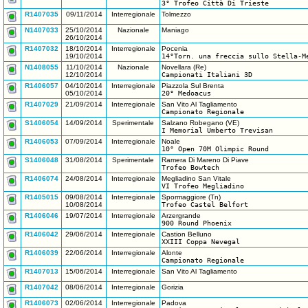
3° Trofeo Città Di Trieste
R1407035
09/11/2014
Interregionale
Tolmezzo
N1407033
25/10/2014
Nazionale
Maniago
26/10/2014
R1407032
18/10/2014
Interregionale
Pocenia
19/10/2014
14°Torn. una freccia sullo Stella-M
N1408055
11/10/2014
Nazionale
Novellara (Re)
12/10/2014
Campionati Italiani 3D
R1406057
04/10/2014
Interregionale
Piazzola Sul Brenta
05/10/2014
20° Medoacus
R1407029
21/09/2014
Interregionale
San Vito Al Tagliamento
Campionato Regionale
S1406054
14/09/2014
Sperimentale
Salzano Robegano (VE)
I Memorial Umberto Trevisan
R1406053
07/09/2014
Interregionale
Noale
10° Open 70M Olimpic Round
S1406048
31/08/2014
Sperimentale
Ramera Di Mareno Di Piave
Trofeo Bowtech
R1406074
24/08/2014
Interregionale
Megliadino San Vitale
VI Trofeo Megliadino
R1405015
09/08/2014
Interregionale
Spormaggiore (Tn)
10/08/2014
Trofeo Castel Belfort
R1406046
19/07/2014
Interregionale
Arzergrande
900 Round Phoenix
R1406042
29/06/2014
Interregionale
Castion Belluno
XXIII Coppa Nevegal
R1406039
22/06/2014
Interregionale
Alonte
Campionato Regionale
R1407013
15/06/2014
Interregionale
San Vito Al Tagliamento
R1407042
08/06/2014
Interregionale
Gorizia
R1406073
02/06/2014
Interregionale
Padova