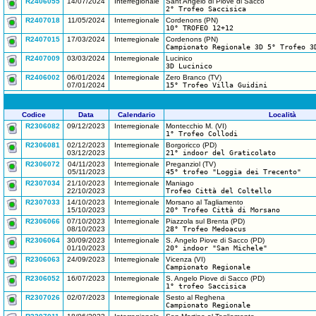
R2406055
14/07/2024
Interregionale
Sant'Angelo di Piove di Sacco
2° Trofeo Saccisica
R2407018
11/05/2024
Interregionale
Cordenons (PN)
10° TROFEO 12+12
R2407015
17/03/2024
Interregionale
Cordenons (PN)
Campionato Regionale 3D 5° Trofeo 3
R2407009
03/03/2024
Interregionale
Lucinico
3D Lucinico
R2406002
06/01/2024
Interregionale
Zero Branco (TV)
07/01/2024
15° Trofeo Villa Guidini
Codice
Data
Calendario
Località
R2306082
09/12/2023
Interregionale
Montecchio M. (VI)
1° Trofeo Collodi
R2306081
02/12/2023
Interregionale
Borgoricco (PD)
03/12/2023
21° indoor del Graticolato
R2306072
04/11/2023
Interregionale
Preganziol (TV)
05/11/2023
45° trofeo "Loggia dei Trecento"
R2307034
21/10/2023
Interregionale
Maniago
22/10/2023
Trofeo Città del Coltello
R2307033
14/10/2023
Interregionale
Morsano al Tagliamento
15/10/2023
20° Trofeo Città di Morsano
R2306066
07/10/2023
Interregionale
Piazzola sul Brenta (PD)
08/10/2023
28° Trofeo Medoacus
R2306064
30/09/2023
Interregionale
S. Angelo Piove di Sacco (PD)
01/10/2023
20° indoor "San Michele"
R2306063
24/09/2023
Interregionale
Vicenza (VI)
Campionato Regionale
R2306052
16/07/2023
Interregionale
S. Angelo Piove di Sacco (PD)
1° trofeo Saccisica
R2307026
02/07/2023
Interregionale
Sesto al Reghena
Campionato Regionale