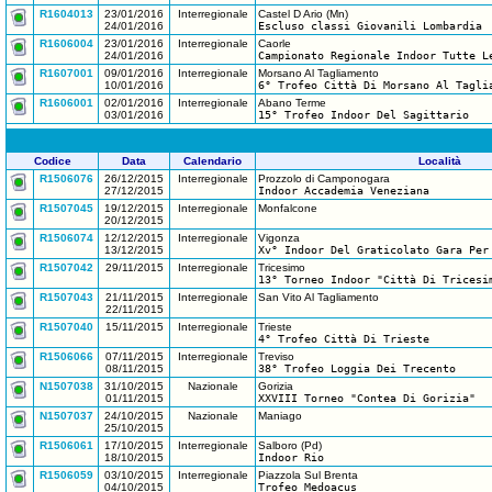
R1604013
23/01/2016
Interregionale
Castel D Ario (Mn)
24/01/2016
Escluso classi Giovanili Lombardia
R1606004
23/01/2016
Interregionale
Caorle
24/01/2016
Campionato Regionale Indoor Tutte L
R1607001
09/01/2016
Interregionale
Morsano Al Tagliamento
10/01/2016
6° Trofeo Città Di Morsano Al Tagli
R1606001
02/01/2016
Interregionale
Abano Terme
03/01/2016
15° Trofeo Indoor Del Sagittario
Codice
Data
Calendario
Località
R1506076
26/12/2015
Interregionale
Prozzolo di Camponogara
27/12/2015
Indoor Accademia Veneziana
R1507045
19/12/2015
Interregionale
Monfalcone
20/12/2015
R1506074
12/12/2015
Interregionale
Vigonza
13/12/2015
Xv° Indoor Del Graticolato Gara Per
R1507042
29/11/2015
Interregionale
Tricesimo
13° Torneo Indoor "Città Di Tricesi
R1507043
21/11/2015
Interregionale
San Vito Al Tagliamento
22/11/2015
R1507040
15/11/2015
Interregionale
Trieste
4° Trofeo Città Di Trieste
R1506066
07/11/2015
Interregionale
Treviso
08/11/2015
38° Trofeo Loggia Dei Trecento
N1507038
31/10/2015
Nazionale
Gorizia
01/11/2015
XXVIII Torneo "Contea Di Gorizia"
N1507037
24/10/2015
Nazionale
Maniago
25/10/2015
R1506061
17/10/2015
Interregionale
Salboro (Pd)
18/10/2015
Indoor Rio
R1506059
03/10/2015
Interregionale
Piazzola Sul Brenta
04/10/2015
Trofeo Medoacus